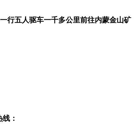
一行五人驱车一千多公里前往内蒙金山矿
热线：