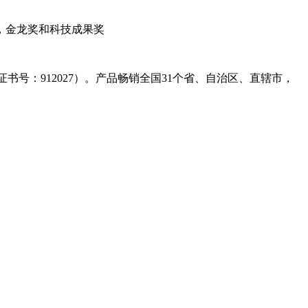
品奖，金龙奖和科技成果奖
号：912027）。产品畅销全国31个省、自治区、直辖市，