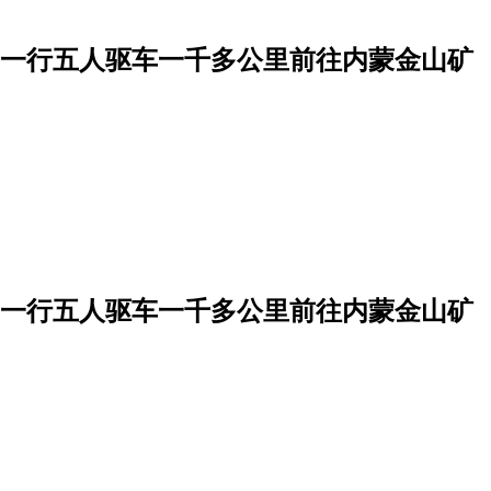
一行五人驱车一千多公里前往内蒙金山矿
一行五人驱车一千多公里前往内蒙金山矿