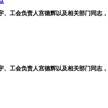
点
宇、工会负责人宫德辉以及相关部门同志，
宇、工会负责人宫德辉以及相关部门同志，