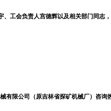
宇、工会负责人宫德辉以及相关部门同志，
站机械有限公司（原吉林省探矿机械厂）咨询