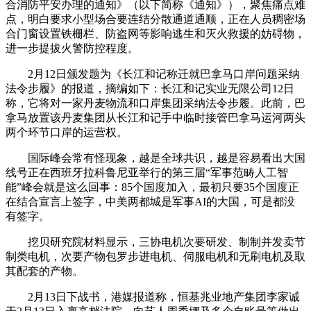
合消防平安办理的通知》（以下简称《通知》），聚焦痛点难
点，明白要求小型场合要连结分散通道通顺，正在人员稠密场
合门窗设置铁栅栏、防盗网等影响逃生和灭火救援的妨碍物，
进一步提拔火警防控程度。
2月12日颁发题为《长江和记称迁就巴拿马口岸问题采纳
法令步履》的报道，摘编如下：长江和记实业无限公司12日
称，它将对一家丹麦物流和口岸集团采纳法令步履。此前，巴
拿马放置该丹麦集团从长江和记手中临时接管巴拿马运河两头
两个环节口岸的运营权。
国际峰会常有怪现象，越是全球共识，越是容易看出大国
线号正在西班牙拉科鲁尼亚举行的第三届“军事范畴人工智
能”峰会就是这么回事：85个国度加入，最初只要35个国度正
在结合宣言上签字，中美两都城是军事AI的大国，可是都没
有签字。
挖贝研究院材料显示，三协电机次要研发、制制并发卖节
制类电机，次要产物包罗步进电机、伺服电机和无刷电机及取
其配套的产物。
2月13日下战书，港媒报道称，恒基兆业地产集团李家诚