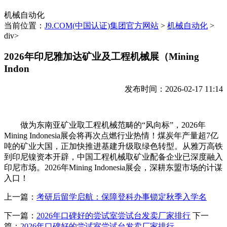
机械自动化
当前位置：
J9.COM(中国认证)集团官方网站
>
机械自动化
>
div>
2026年印尼雅加达矿业及工程机械展（Mining
Indon
发布时间：2026-02-17 11:14
做为东南亚矿业取工程机械范畴的“风向标”，2026年
Mining Indonesia展会将再次点燃行业热情！煤炭年产量超7亿
吨的矿业大国，正加快推进基建升级取绿色转型。从雅万高铁
到印尼镍资本开辟，中国工程机械取矿业配备企业已深度融入
印尼市场。2026年Mining Indonesia展会，深耕东盟市场的计谋
入口！
上一篇：
考研后留学启航：保障登科办事锁定秋季入学名
下一篇：
2026年口碑好的尝试室尝试台发卖厂家排行
下一
篇：
2026年口碑好的尝试室尝试台发卖厂家排行