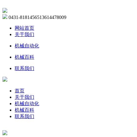
0431-81814565
13614478009
网站首页
关于我们
机械自动化
机械百科
联系我们
首页
关于我们
机械自动化
机械百科
联系我们