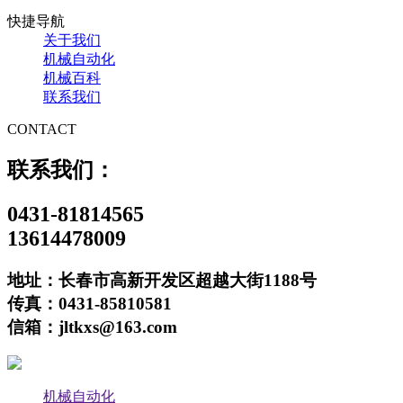
快捷导航
关于我们
机械自动化
机械百科
联系我们
CONTACT
联系我们：
0431-81814565
13614478009
地址：长春市高新开发区超越大街1188号
传真：0431-85810581
信箱：jltkxs@163.com
机械自动化