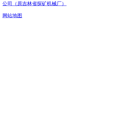
公司（原吉林省探矿机械厂）
网站地图