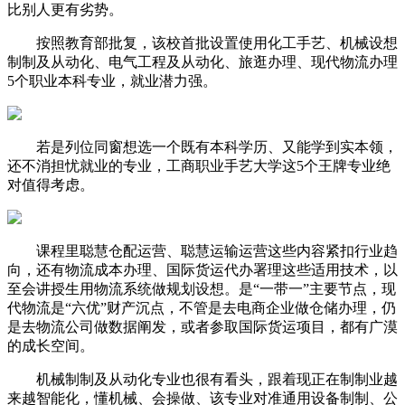
比别人更有劣势。
按照教育部批复，该校首批设置使用化工手艺、机械设想
制制及从动化、电气工程及从动化、旅逛办理、现代物流办理
5个职业本科专业，就业潜力强。
若是列位同窗想选一个既有本科学历、又能学到实本领，
还不消担忧就业的专业，工商职业手艺大学这5个王牌专业绝
对值得考虑。
课程里聪慧仓配运营、聪慧运输运营这些内容紧扣行业趋
向，还有物流成本办理、国际货运代办署理这些适用技术，以
至会讲授生用物流系统做规划设想。是“一带一”主要节点，现
代物流是“六优”财产沉点，不管是去电商企业做仓储办理，仍
是去物流公司做数据阐发，或者参取国际货运项目，都有广漠
的成长空间。
机械制制及从动化专业也很有看头，跟着现正在制制业越
来越智能化，懂机械、会操做、该专业对准通用设备制制、公