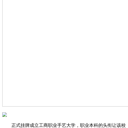
正式挂牌成立工商职业手艺大学，职业本科的头衔让该校