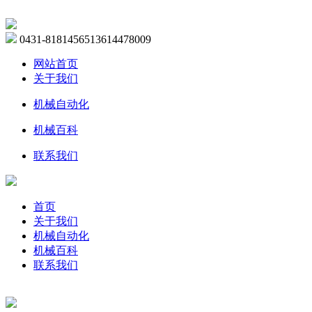
0431-81814565
13614478009
网站首页
关于我们
机械自动化
机械百科
联系我们
首页
关于我们
机械自动化
机械百科
联系我们