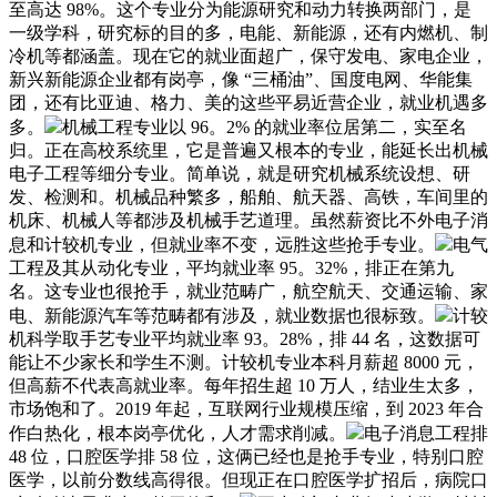
至高达 98%。这个专业分为能源研究和动力转换两部门，是
一级学科，研究标的目的多，电能、新能源，还有内燃机、制
冷机等都涵盖。现在它的就业面超广，保守发电、家电企业，
新兴新能源企业都有岗亭，像 “三桶油”、国度电网、华能集
团，还有比亚迪、格力、美的这些平易近营企业，就业机遇多
多。
机械工程专业以 96。2% 的就业率位居第二，实至名
归。正在高校系统里，它是普遍又根本的专业，能延长出机械
电子工程等细分专业。简单说，就是研究机械系统设想、研
发、检测和。机械品种繁多，船舶、航天器、高铁，车间里的
机床、机械人等都涉及机械手艺道理。虽然薪资比不外电子消
息和计较机专业，但就业率不变，远胜这些抢手专业。
电气
工程及其从动化专业，平均就业率 95。32%，排正在第九
名。这专业也很抢手，就业范畴广，航空航天、交通运输、家
电、新能源汽车等范畴都有涉及，就业数据也很标致。
计较
机科学取手艺专业平均就业率 93。28%，排 44 名，这数据可
能让不少家长和学生不测。计较机专业本科月薪超 8000 元，
但高薪不代表高就业率。每年招生超 10 万人，结业生太多，
市场饱和了。2019 年起，互联网行业规模压缩，到 2023 年合
作白热化，根本岗亭优化，人才需求削减。
电子消息工程排
48 位，口腔医学排 58 位，这俩已经也是抢手专业，特别口腔
医学，以前分数线高得很。但现正在口腔医学扩招后，病院口