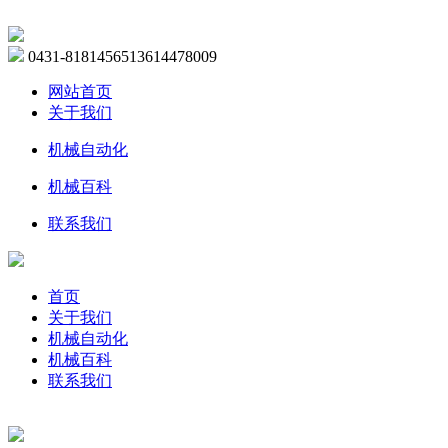
0431-81814565
13614478009
网站首页
关于我们
机械自动化
机械百科
联系我们
首页
关于我们
机械自动化
机械百科
联系我们