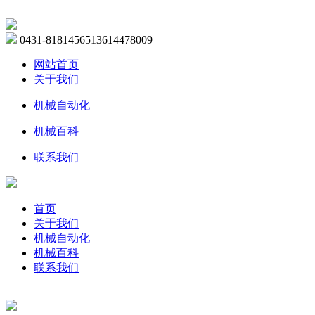
0431-81814565
13614478009
网站首页
关于我们
机械自动化
机械百科
联系我们
首页
关于我们
机械自动化
机械百科
联系我们