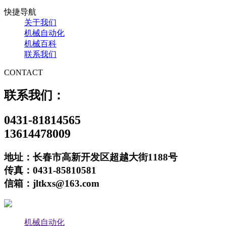
快捷导航
关于我们
机械自动化
机械百科
联系我们
CONTACT
联系我们：
0431-81814565
13614478009
地址：长春市高新开发区超越大街1188号
传真：0431-85810581
信箱：jltkxs@163.com
机械自动化