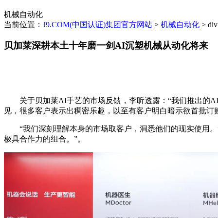
机械自动化
当前位置：
J9.COM(中国认证)集团官方网站
>
机械自动化
> di
贝加莱深耕本土十年磨一剑AI沉塑机械从动化将来
关于贝加莱AI手艺的市场反馈，李昕透露：“我们推出的AI产
见，很多客户表示出稠密乐趣，以至有客户明白暗示欲首批订购10
“我们深刻理解本身的市场取客户，洞悉他们的现实使用。”
极具合作力的组合。”。