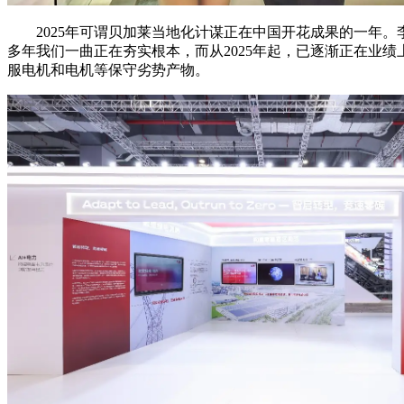
2025年可谓贝加莱当地化计谋正在中国开花成果的一年。李
多年我们一曲正在夯实根本，而从2025年起，已逐渐正在业绩
服电机和电机等保守劣势产物。