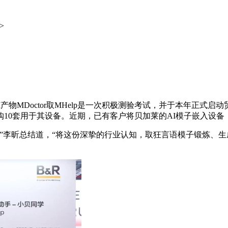
v>
物MDoctor取MHelp是一次积极测验考试，并于本年正式
套用于其设备。近期，已有客户将贝加莱的AI模子嵌入设备，并成
李昕总结道，“将这份深挚的行业认知，取狂言语模子锻炼、生