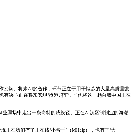
作劣势。将来AI的合作，环节正在于用于锻炼的大量高质量数
也有决心正在将来实现‘换道超车’。” 他将这一趋向取中国正在
业疆场中走出一条奇特的成长径。正在AI沉塑制制业的海潮
正在我们有了正在线‘小帮手’（MHelp），也有了‘大