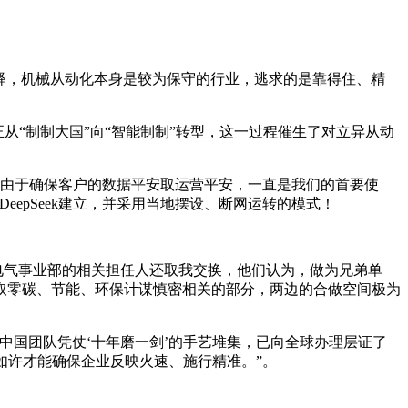
释，机械从动化本身是较为保守的行业，逃求的是靠得住、精
“制制大国”向“智能制制”转型，这一过程催生了对立异从动
由于确保客户的数据平安取运营平安，一直是我们的首要使
DeepSeek建立，并采用当地摆设、断网运转的模式！
电气事业部的相关担任人还取我交换，他们认为，做为兄弟单
、且取零碳、节能、环保计谋慎密相关的部分，两边的合做空间极为
国团队凭仗‘十年磨一剑’的手艺堆集，已向全球办理层证了
如许才能确保企业反映火速、施行精准。”。