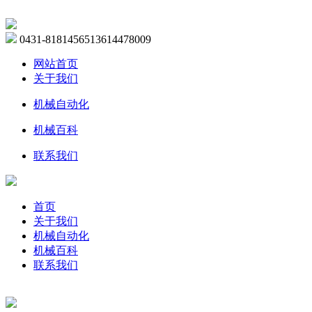
0431-81814565
13614478009
网站首页
关于我们
机械自动化
机械百科
联系我们
首页
关于我们
机械自动化
机械百科
联系我们