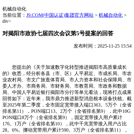
机械自动化
当前位置：
J9.COM(中国认证)集团官方网站
>
机械自动化
>
div>
对揭阳市政协七届四次会议第5号提案的回答
发布时间：2025-11-25 15:54
您提出的《关于加速数字化转型推进揭阳市高质量成长
的》收悉，经分析各县（市、区）人平易近、市成长局、市农
业农村局、市文广旅逛体育局、市人力资本和社会保障局、市
委人才办、市商务局、市财务局、市教育局、市政务和数据
局、中国人平易近银行揭阳市分行等单元看法，现将打点成果
回答如下：近年来，我市鼎力推进新型消息根本设备扶植。截
至2025年第二季度，全市固定宽带接入端口363。5万个（全省
排名第11），PON端口13。2万个（全省排名第9），此中10G
PON端口8万个（全省排名第9），固定宽带接入用户累计
176。1万户（全省排名第10），此中千兆宽带接入用户占比
28。6%。挪动宽带用户累计590。3万户（全省排名第11），