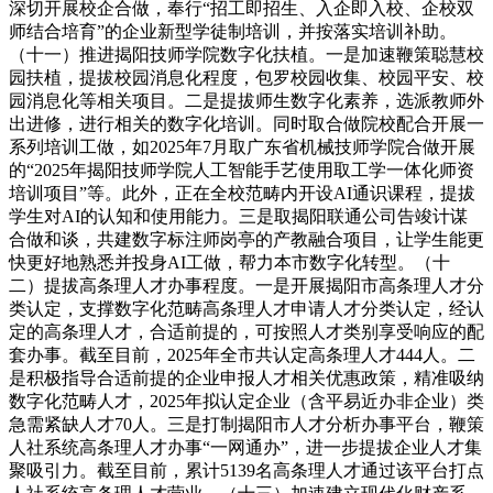
深切开展校企合做，奉行“招工即招生、入企即入校、企校双
师结合培育”的企业新型学徒制培训，并按落实培训补助。
（十一）推进揭阳技师学院数字化扶植。一是加速鞭策聪慧校
园扶植，提拔校园消息化程度，包罗校园收集、校园平安、校
园消息化等相关项目。二是提拔师生数字化素养，选派教师外
出进修，进行相关的数字化培训。同时取合做院校配合开展一
系列培训工做，如2025年7月取广东省机械技师学院合做开展
的“2025年揭阳技师学院人工智能手艺使用取工学一体化师资
培训项目”等。此外，正在全校范畴内开设AI通识课程，提拔
学生对AI的认知和使用能力。三是取揭阳联通公司告竣计谋
合做和谈，共建数字标注师岗亭的产教融合项目，让学生能更
快更好地熟悉并投身AI工做，帮力本市数字化转型。（十
二）提拔高条理人才办事程度。一是开展揭阳市高条理人才分
类认定，支撑数字化范畴高条理人才申请人才分类认定，经认
定的高条理人才，合适前提的，可按照人才类别享受响应的配
套办事。截至目前，2025年全市共认定高条理人才444人。二
是积极指导合适前提的企业申报人才相关优惠政策，精准吸纳
数字化范畴人才，2025年拟认定企业（含平易近办非企业）类
急需紧缺人才70人。三是打制揭阳市人才分析办事平台，鞭策
人社系统高条理人才办事“一网通办”，进一步提拔企业人才集
聚吸引力。截至目前，累计5139名高条理人才通过该平台打点