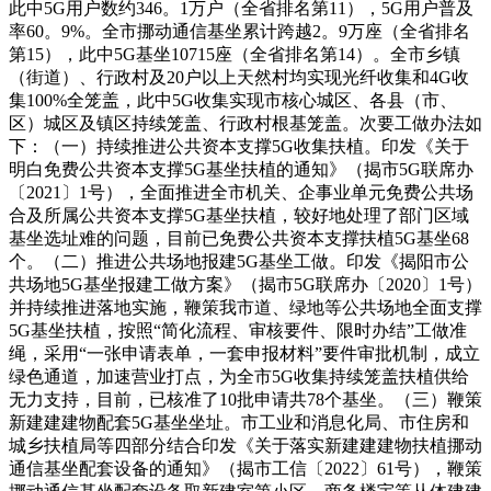
此中5G用户数约346。1万户（全省排名第11），5G用户普及
率60。9%。全市挪动通信基坐累计跨越2。9万座（全省排名
第15），此中5G基坐10715座（全省排名第14）。全市乡镇
（街道）、行政村及20户以上天然村均实现光纤收集和4G收
集100%全笼盖，此中5G收集实现市核心城区、各县（市、
区）城区及镇区持续笼盖、行政村根基笼盖。次要工做办法如
下：（一）持续推进公共资本支撑5G收集扶植。印发《关于
明白免费公共资本支撑5G基坐扶植的通知》（揭市5G联席办
〔2021〕1号），全面推进全市机关、企事业单元免费公共场
合及所属公共资本支撑5G基坐扶植，较好地处理了部门区域
基坐选址难的问题，目前已免费公共资本支撑扶植5G基坐68
个。（二）推进公共场地报建5G基坐工做。印发《揭阳市公
共场地5G基坐报建工做方案》（揭市5G联席办〔2020〕1号）
并持续推进落地实施，鞭策我市道、绿地等公共场地全面支撑
5G基坐扶植，按照“简化流程、审核要件、限时办结”工做准
绳，采用“一张申请表单，一套申报材料”要件审批机制，成立
绿色通道，加速营业打点，为全市5G收集持续笼盖扶植供给
无力支持，目前，已核准了10批申请共78个基坐。（三）鞭策
新建建建物配套5G基坐坐址。市工业和消息化局、市住房和
城乡扶植局等四部分结合印发《关于落实新建建建物扶植挪动
通信基坐配套设备的通知》（揭市工信〔2022〕61号），鞭策