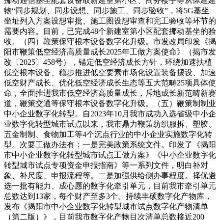
挪动通信基坐配套设备取新建室第小区、商务楼宇等从体建建
物“同步规划、同步设想、同步施工、同步验收”，将5G基坐
坐址列入方案设想审批、施工图设想审查和完工验收等环节的
需要内容。目前，已完成48个新建室第小区配套挪动基坐的验
收。（四）鞭策保守根本设备数字化升级。市发改局印发《揭
阳市鞭策低空经济高质量成长2025年工做方案使命》（揭市发
改〔2025〕458号），锚定低空经济成长方针，环绕加速扶植
低空根本设备、稳步推进低空要素市场化设置装备摆设、加速
低空财产成长、优化低空经济成长生态等五大范畴25项具体使
命，全面推进我市低空经济高质量成长，斥地成长新范畴新赛
道，鞭策交通等保守根本设备数字化升级。（五）鞭策制制业
中小企业数字化转型。自2023年10月我市成功入选省级中小企
业数字化转型城市试点以来，我市鼎力鞭策纺织服拆、塑胶、
五金制制、食物加工等4个沉点行业的中小企业实施数字化转
型。次要工做办法有：一是完美政策系统文件。印发了《揭阳
市中小企业数字化转型城市试点工做方案》《中小企业数字化
转型城市试点专项资金申报指南》等一系列文件，明白补对
象、补尺度、申报流程等。二是加强供给侧办事程度。择优遴
选一批有能力、成心愿的数字化牵引单元，目前我市牵引单元
总数达到13家，每个财产至多3个。持续丰硕数字化产物库，
发布《揭阳市中小企业数字化转型城市试点数字化产物清单
（第二版）》，目前我市数字化产物目次清单总数接近200