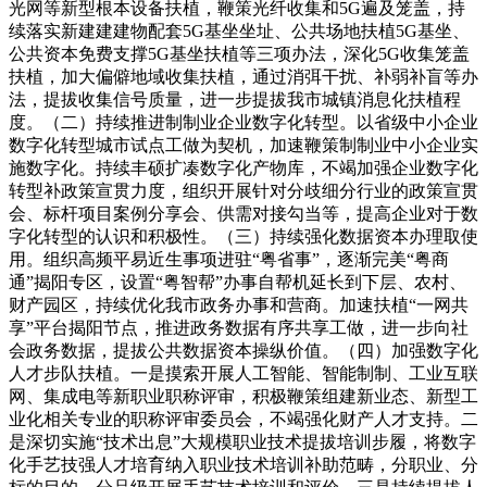
光网等新型根本设备扶植，鞭策光纤收集和5G遍及笼盖，持
续落实新建建建物配套5G基坐坐址、公共场地扶植5G基坐、
公共资本免费支撑5G基坐扶植等三项办法，深化5G收集笼盖
扶植，加大偏僻地域收集扶植，通过消弭干扰、补弱补盲等办
法，提拔收集信号质量，进一步提拔我市城镇消息化扶植程
度。（二）持续推进制制业企业数字化转型。以省级中小企业
数字化转型城市试点工做为契机，加速鞭策制制业中小企业实
施数字化。持续丰硕扩凑数字化产物库，不竭加强企业数字化
转型补政策宣贯力度，组织开展针对分歧细分行业的政策宣贯
会、标杆项目案例分享会、供需对接勾当等，提高企业对于数
字化转型的认识和积极性。（三）持续强化数据资本办理取使
用。组织高频平易近生事项进驻“粤省事”，逐渐完美“粤商
通”揭阳专区，设置“粤智帮”办事自帮机延长到下层、农村、
财产园区，持续优化我市政务办事和营商。加速扶植“一网共
享”平台揭阳节点，推进政务数据有序共享工做，进一步向社
会政务数据，提拔公共数据资本操纵价值。（四）加强数字化
人才步队扶植。一是摸索开展人工智能、智能制制、工业互联
网、集成电等新职业职称评审，积极鞭策组建新业态、新型工
业化相关专业的职称评审委员会，不竭强化财产人才支持。二
是深切实施“技术出息”大规模职业技术提拔培训步履，将数字
化手艺技强人才培育纳入职业技术培训补助范畴，分职业、分