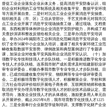
督促工业企业落实企业从体义务，提高消息平安防备认识，组
织企业对利用的工业节制系统及相关收集平安、数据平安环境
等方面开展自查。二是针对沉点工业企业开展消息平安抽查。
组织相关县（市、区）工信从管部分、手艺支持单元对我市沉
点工业企业开展了消息平安现场抽查工做，通过现场、文档查
阅、东西检测等体例评估企业消息平安防护能力，并构成了相
关查抄演讲和整改反馈给相关企业。三是举办消息平安培训
会。举办2024年揭阳市工业和消息化范畴消息平安培训会，组
织了全市50家中小企业加入培训，邀请了相关专家环绕工业范
畴收集取数据平安形势、律例政策和典型案例进行了专题讲
课，加深企业对收集平安风险和企业消息平安认识。（十）加
强数字化专技和技强人才步队扶植。一是积极推进数字化专业
专技人才步队扶植。连系我市财产成长需求及时组建新职业评
审专业评委会，积极办事我市数字专业专技人才步队扶植。目
前，已成功组建收集空间平安、物联网等专业中级评审委员
会。二是积极培育数字化技强人才。积极鞭策企业、学校和第
三方社会培训评价组织开展电子商务师、互联网营销师和收集
取消息平安办理员等数字化技强人才的职业技术品级认定。需
求导向，激发企业技强人才的从体感化，激励更多用人单元自
从开展评价。截止2025年6月，我市培育数字化技强人才1225
人。三是全面奉行企业新型学徒制培训。支撑数字化财产企业