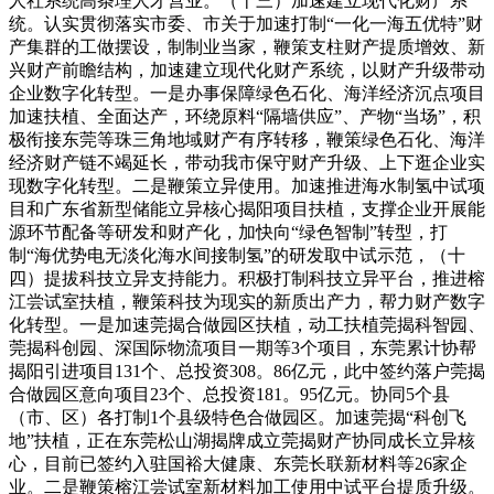
人社系统高条理人才营业。（十三）加速建立现代化财产系
统。认实贯彻落实市委、市关于加速打制“一化一海五优特”财
产集群的工做摆设，制制业当家，鞭策支柱财产提质增效、新
兴财产前瞻结构，加速建立现代化财产系统，以财产升级带动
企业数字化转型。一是办事保障绿色石化、海洋经济沉点项目
加速扶植、全面达产，环绕原料“隔墙供应”、产物“当场”，积
极衔接东莞等珠三角地域财产有序转移，鞭策绿色石化、海洋
经济财产链不竭延长，带动我市保守财产升级、上下逛企业实
现数字化转型。二是鞭策立异使用。加速推进海水制氢中试项
目和广东省新型储能立异核心揭阳项目扶植，支撑企业开展能
源环节配备等研发和财产化，加快向“绿色智制”转型，打
制“海优势电无淡化海水间接制氢”的研发取中试示范，（十
四）提拔科技立异支持能力。积极打制科技立异平台，推进榕
江尝试室扶植，鞭策科技为现实的新质出产力，帮力财产数字
化转型。一是加速莞揭合做园区扶植，动工扶植莞揭科智园、
莞揭科创园、深国际物流项目一期等3个项目，东莞累计协帮
揭阳引进项目131个、总投资308。86亿元，此中签约落户莞揭
合做园区意向项目23个、总投资181。95亿元。协同5个县
（市、区）各打制1个县级特色合做园区。加速莞揭“科创飞
地”扶植，正在东莞松山湖揭牌成立莞揭财产协同成长立异核
心，目前已签约入驻国裕大健康、东莞长联新材料等26家企
业。二是鞭策榕江尝试室新材料加工使用中试平台提质升级。