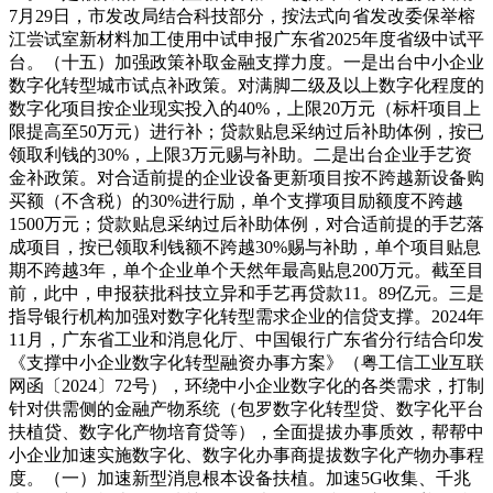
7月29日，市发改局结合科技部分，按法式向省发改委保举榕
江尝试室新材料加工使用中试申报广东省2025年度省级中试平
台。（十五）加强政策补取金融支撑力度。一是出台中小企业
数字化转型城市试点补政策。对满脚二级及以上数字化程度的
数字化项目按企业现实投入的40%，上限20万元（标杆项目上
限提高至50万元）进行补；贷款贴息采纳过后补助体例，按已
领取利钱的30%，上限3万元赐与补助。二是出台企业手艺资
金补政策。对合适前提的企业设备更新项目按不跨越新设备购
买额（不含税）的30%进行励，单个支撑项目励额度不跨越
1500万元；贷款贴息采纳过后补助体例，对合适前提的手艺落
成项目，按已领取利钱额不跨越30%赐与补助，单个项目贴息
期不跨越3年，单个企业单个天然年最高贴息200万元。截至目
前，此中，申报获批科技立异和手艺再贷款11。89亿元。三是
指导银行机构加强对数字化转型需求企业的信贷支撑。2024年
11月，广东省工业和消息化厅、中国银行广东省分行结合印发
《支撑中小企业数字化转型融资办事方案》（粤工信工业互联
网函〔2024〕72号），环绕中小企业数字化的各类需求，打制
针对供需侧的金融产物系统（包罗数字化转型贷、数字化平台
扶植贷、数字化产物培育贷等），全面提拔办事质效，帮帮中
小企业加速实施数字化、数字化办事商提拔数字化产物办事程
度。（一）加速新型消息根本设备扶植。加速5G收集、千兆