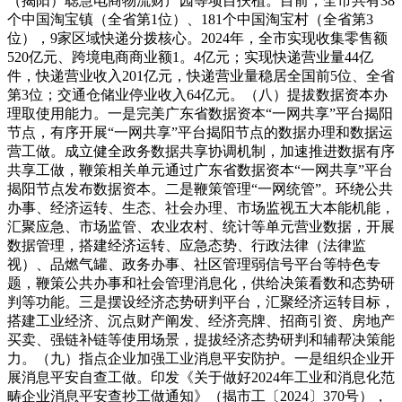
（揭阳）聪慧电商物流财产园等项目扶植。目前，全市共有38
个中国淘宝镇（全省第1位）、181个中国淘宝村（全省第3
位），9家区域快递分拨核心。2024年，全市实现收集零售额
520亿元、跨境电商商业额1。4亿元；实现快递营业量44亿
件，快递营业收入201亿元，快递营业量稳居全国前5位、全省
第3位；交通仓储业停业收入64亿元。（八）提拔数据资本办
理取使用能力。一是完美广东省数据资本“一网共享”平台揭阳
节点，有序开展“一网共享”平台揭阳节点的数据办理和数据运
营工做。成立健全政务数据共享协调机制，加速推进数据有序
共享工做，鞭策相关单元通过广东省数据资本“一网共享”平台
揭阳节点发布数据资本。二是鞭策管理“一网统管”。环绕公共
办事、经济运转、生态、社会办理、市场监视五大本能机能，
汇聚应急、市场监管、农业农村、统计等单元营业数据，开展
数据管理，搭建经济运转、应急态势、行政法律（法律监
视）、品燃气罐、政务办事、社区管理弱信号平台等特色专
题，鞭策公共办事和社会管理消息化，供给决策看数和态势研
判等功能。三是摆设经济态势研判平台，汇聚经济运转目标，
搭建工业经济、沉点财产阐发、经济亮牌、招商引资、房地产
买卖、强链补链等使用场景，提拔经济态势研判和辅帮决策能
力。（九）指点企业加强工业消息平安防护。一是组织企业开
展消息平安自查工做。印发《关于做好2024年工业和消息化范
畴企业消息平安查抄工做通知》（揭市工〔2024〕370号），