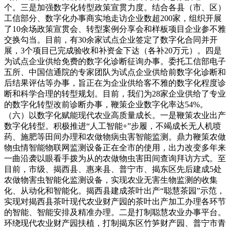
个。三是加强数字化转型政策宣贯力度。结合各县（市、区）
工信部分、数字化办事商实地走访企业数超200家，组织开展
了10余场政策宣贯会、转型案例分享会和样板项目企业参不雅
交换勾当。目前，有30余家试点企业签定了数字化合同并开
展，3个项目已完成验收和补资金下达（各补20万元）。四是
为试点企业供给免费的数字化诊断征询办事。委托工信部电子
五所、中国信通院的专家团队为试点企业供给前数字化诊断和
后结果评估等办事，旨正在为企业供给客不雅的数字化程度诊
断和科学合理的转型规划。目前，我们为28家企业供给了专业
的数字化转型改前诊断办事，鞭策企业数字化率达54%。
（六）以数字化赋能现代农业高质量成长。一是鞭策农业出产
数字化转型。积极推进“人工智能+”步履，不竭成长无人机喷
药、施肥等田间办理和农做物病虫害智能监测。鼎力鞭策农做
物虫情智能物联网监测设备正在全市的使用，出力改变多年来
一曲沿袭以眼看手拨为从的农做物虫害田间查询拜访方式。至
目前，市级、揭西县、惠来县、普宁市、揭东区先后建成5处
农做物害虫智能化监测设备，实现农业无害生物监测的收集
化、从动化和智能化。揭西县建成茶叶出产“聪慧茶园”示范，
实现对揭西县茶叶现代农业财产园的茶叶出产加工办理各环节
的智能、智能安排及精准办理。二是打制聪慧农业办事平台。
环绕现代农业财产园扶植，打制揭东区竹笋财产园、普宁市青