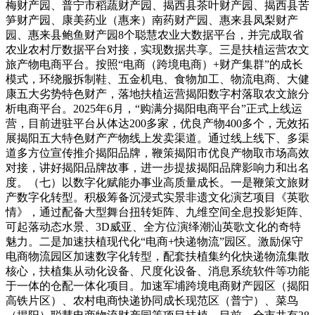
梅财产园、普宁市稻蔬财产园、揭西县茶叶财产园、揭西县苦
笋财产园、康美药业（惠来）南药财产园、惠来县凤梨财产
园、惠来县鲍鱼财产园8个聪慧农业大数据平台，并完成取省
农业农村厅数据平台对接，实现数据共享。三是扶植运营农文
旅产物电商平台。按照“电商（跨境电商）+财产集群”的成长
模式，环绕服拆制鞋、五金机电、食物加工、物流电商、大健
康五大劣势特色财产，落地扶植运营揭阳数字村落取农文旅分
析电商平台。2025年6月，“购满分揭阳电商平台”正式上线运
营，目前进驻平台从体达200多家，优良产物400多个，无效拓
展揭阳五大特色财产产物线上发卖渠道。通过线上线下、多渠
道多方位宣传推介揭阳品牌，鞭策揭阳市优良产物取市场高效
对接，讲好揭阳品牌故事，进一步提拔揭阳品牌影响力和出名
度。（七）以数字化赋能办事业高质量成长。一是鞭策文旅财
产数字化转型。积极筹备沉浸式实景非遗文化演艺项目《英歌
情》，通过配备大型舞台扭转矩阵、九维空间全息投影矩阵、
可起落动态水景、3D威亚、全方位演绎潮汕英歌文化的奇特
魅力。二是加速扶植现代化“电商+快递物流”园区。激励保守
电商物流园区加速数字化转型，配套扶植集约化快递物流集散
核心，扶植集从动化设备、尺度化设备、消息系统软件等功能
于一体的仓配一体化项目。加速军埔跨境电商财产园区（揭阳
高铁片区）、农村电商快递协同成长现范区（普宁）、菜鸟