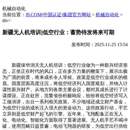
机械自动化
当前位置：
J9.COM(中国认证)集团官方网站
>
机械自动化
>
div>
新疆无人机培训]低空行业：蓄势待发将来可期
发布时间：2025-11-25 15:54
新疆保华润天无人机培训：低空行业做为一种新兴经济形
态，正坐正在时代的风口，正在多方力量的鞭策下，展示出极
为广漠的前景，将来成长令人等候。政策是低空行业成长的根
底。国度层面高度注沉，将低空经济列入国度规划，并纳入计
谋性新兴财产。从地方到各类主要会议，都对其成长进行了计
谋摆设。正在处所，浩繁省份积极响应，纷纷将低空经济写入
工做演讲，出台一系列相关政策。不少地域还成立财产基金，
为低空行业的成长注入强大的资金动力。这些政策行动，手艺
立异则是低空财产起飞的引擎。近年来，飞翔配备正在无人
化、电动化、智能化方面取得了显著进展。无人机手艺不竭冲
破，使用范畴日益普遍；电动飞翔器的研发，为低空出行供给