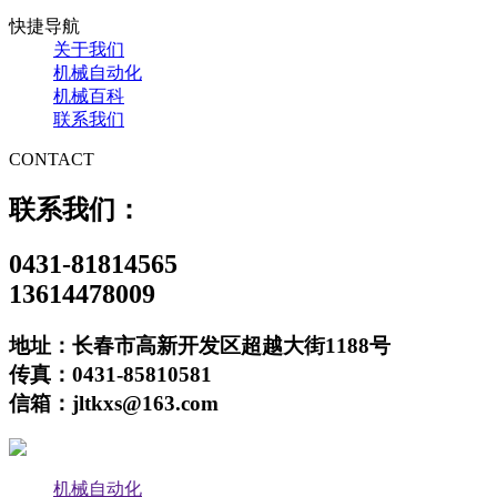
快捷导航
关于我们
机械自动化
机械百科
联系我们
CONTACT
联系我们：
0431-81814565
13614478009
地址：长春市高新开发区超越大街1188号
传真：0431-85810581
信箱：jltkxs@163.com
机械自动化