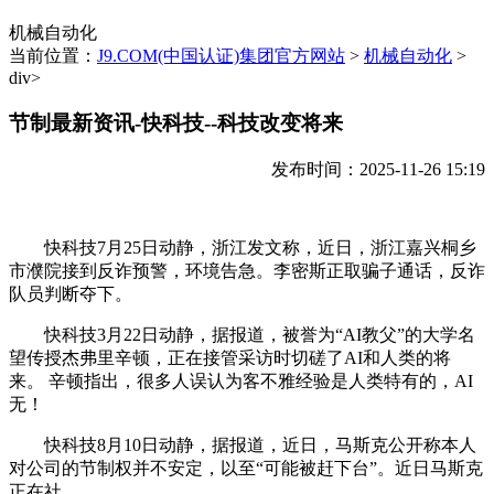
机械自动化
当前位置：
J9.COM(中国认证)集团官方网站
>
机械自动化
>
div>
节制最新资讯-快科技--科技改变将来
发布时间：2025-11-26 15:19
快科技7月25日动静，浙江发文称，近日，浙江嘉兴桐乡
市濮院接到反诈预警，环境告急。李密斯正取骗子通话，反诈
队员判断夺下。
快科技3月22日动静，据报道，被誉为“AI教父”的大学名
望传授杰弗里辛顿，正在接管采访时切磋了AI和人类的将
来。 辛顿指出，很多人误认为客不雅经验是人类特有的，AI
无！
快科技8月10日动静，据报道，近日，马斯克公开称本人
对公司的节制权并不安定，以至“可能被赶下台”。近日马斯克
正在社。