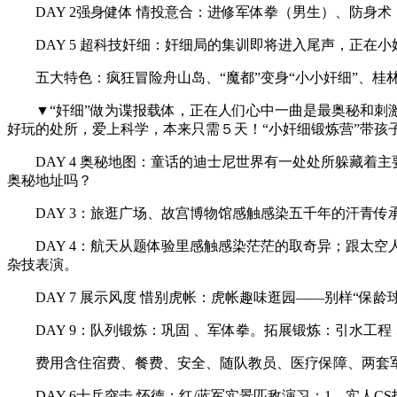
DAY 2强身健体 情投意合：进修军体拳（男生）、防身术
DAY 5 超科技奸细：奸细局的集训即将进入尾声，正在
五大特色：疯狂冒险舟山岛、“魔都”变身“小小奸细”、桂林
▼“奸细”做为谍报载体，正在人们心中一曲是最奥秘和刺激
好玩的处所，爱上科学，本来只需５天！“小奸细锻炼营”带孩
DAY 4 奥秘地图：童话的迪士尼世界有一处处所躲藏着
奥秘地址吗？
DAY 3：旅逛广场、故宫博物馆感触感染五千年的汗青传承
DAY 4：航天从题体验里感触感染茫茫的取奇异；跟太空
杂技表演。
DAY 7 展示风度 惜别虎帐：虎帐趣味逛园——别样“保龄
DAY 9：队列锻炼：巩固 、军体拳。拓展锻炼：引水工程
费用含住宿费、餐费、安全、随队教员、医疗保障、两套军
DAY 6士兵突击 怀德：红/蓝军实景匹敌演习：1、实人