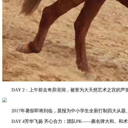
DAY 2：上午前去奇异溶洞，被誉为大天然艺术之宫的芦笛
2017年暑假即将到临，晨报为中小学生全新打制四大从题
DAY 4芳华飞扬 齐心合力：团队PK——撕名牌大和、和