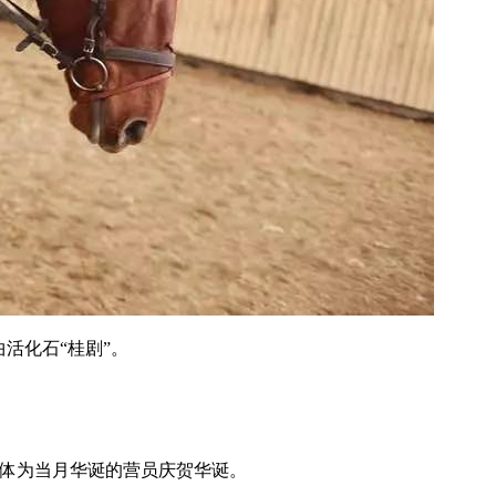
活化石“桂剧”。
集体为当月华诞的营员庆贺华诞。