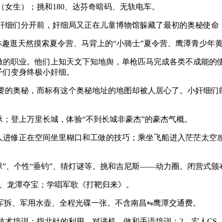
（女生）；挑和180、达芬奇暗码、无轨电车。
小奸细们分开前，奸细局又正在儿童博物馆躲藏了最初的奥秘使命
趣逛天然摸索夏令营、马背上的“小骑士”夏令营、鹰潭青少年
的职业。他们上知天文下知地舆，单枪匹马完成各类不成能的使
子们变身终极小奸细。
主要的奥秘，而标有这个奥秘地址的地图却被人居心了。小奸细们
；登上万里长城，体验“不到长城非豪杰”的豪杰气概。
人进修正在空间坐里糊口和工做的技巧；乘坐飞船进入茫茫太空
球”、个性“垂钓”、猜灯谜等。挑和吉尼斯——动力圈。闭营式
 、龙潭夺宝；学唱军歌《打靶归来》。
拆、军用水壶、全程光碟一张。不含南昌⇋鹰潭交通费。
CS技术培训：指北针的利用、对讲机、做和手语培训；2、实人C