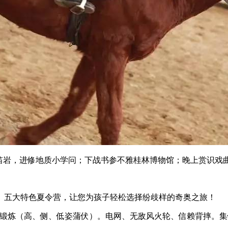
岩，进修地质小学问；下战书参不雅桂林博物馆；晚上赏识戏曲
、五大特色夏令营，让您为孩子轻松选择纷歧样的奇奥之旅！
术锻炼（高、侧、低姿蒲伏）。电网、无敌风火轮、信赖背摔。