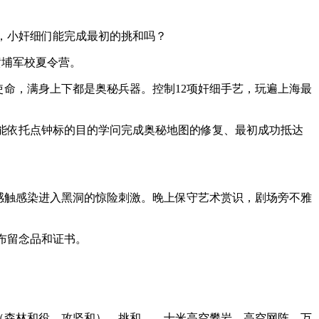
，小奸细们能完成最初的挑和吗？
黄埔军校夏令营。
命，满身上下都是奥秘兵器。控制12项奸细手艺，玩遍上海最
能依托点钟标的目的学问完成奥秘地图的修复、最初成功抵达
感触感染进入黑洞的惊险刺激。晚上保守艺术赏识，剧场旁不雅
颁布留念品和证书。
S（森林和役、攻坚和）。挑和——十米高空攀岩、高空网阵。万