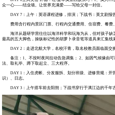
众一心——结业墙。让世界充满爱——写给父母一封信。
DAY 7：上午：英语课程进修，排演；下战书：英文剧报
费用含行程内景区门票、行程内交通费用、住宿费、餐费、
海洋从题研学营往往以海洋科学和玩海为从，但对孩子缺乏一
最高的五大脚色，操纵标记性的胡萝卜录音笔等道具来汇集线索，寻
DAY 2：走进北航大学，名校汗青，取名校教员面临面交
备注：1、不按时夜间拉动告急调集； 2、如因气候缘由可
法、取礼毕、蹲下取起立、三大程序。
DAY 1：入住虎帐、分发服拆、划分班级、进修营规：开
识）、日志。
DAY 3：上午搭车前去阳朔；下战书穿行于漓江边的千年古