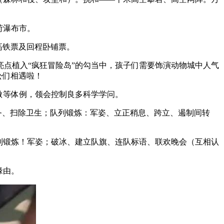
荷瀑布市。
高铁票及回程卧铺票。
点植入“疯狂冒险岛”的勾当中，孩子们需要饰演动物城中人气
公们相遇啦！
做等体例，领会控制良多科学学问。
务、扫除卫生；队列锻炼：军姿、立正稍息、跨立、遏制间转
列锻炼！军姿；破冰、建立队旗、连队标语、联欢晚会（互相认
缘由。