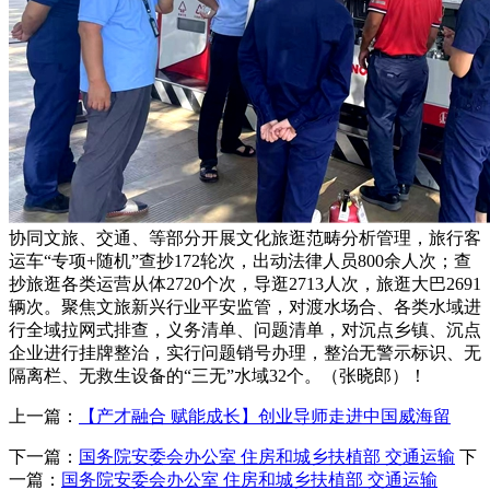
协同文旅、交通、等部分开展文化旅逛范畴分析管理，旅行客
运车“专项+随机”查抄172轮次，出动法律人员800余人次；查
抄旅逛各类运营从体2720个次，导逛2713人次，旅逛大巴2691
辆次。聚焦文旅新兴行业平安监管，对渡水场合、各类水域进
行全域拉网式排查，义务清单、问题清单，对沉点乡镇、沉点
企业进行挂牌整治，实行问题销号办理，整治无警示标识、无
隔离栏、无救生设备的“三无”水域32个。（张晓郎）！
上一篇：
【产才融合 赋能成长】创业导师走进中国威海留
下一篇：
国务院安委会办公室 住房和城乡扶植部 交通运输
下
一篇：
国务院安委会办公室 住房和城乡扶植部 交通运输