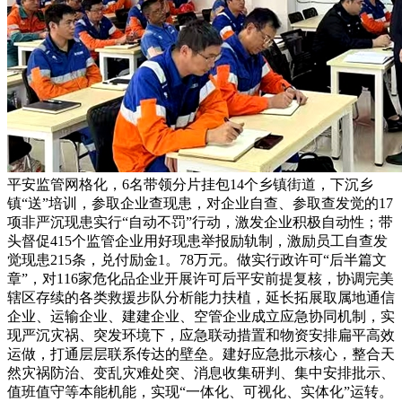
平安监管网格化，6名带领分片挂包14个乡镇街道，下沉乡
镇“送”培训，参取企业查现患，对企业自查、参取查发觉的17
项非严沉现患实行“自动不罚”行动，激发企业积极自动性；带
头督促415个监管企业用好现患举报励轨制，激励员工自查发
觉现患215条，兑付励金1。78万元。做实行政许可“后半篇文
章”，对116家危化品企业开展许可后平安前提复核，协调完美
辖区存续的各类救援步队分析能力扶植，延长拓展取属地通信
企业、运输企业、建建企业、空管企业成立应急协同机制，实
现严沉灾祸、突发环境下，应急联动措置和物资安排扁平高效
运做，打通层层联系传达的壁垒。建好应急批示核心，整合天
然灾祸防治、变乱灾难处突、消息收集研判、集中安排批示、
值班值守等本能机能，实现“一体化、可视化、实体化”运转。