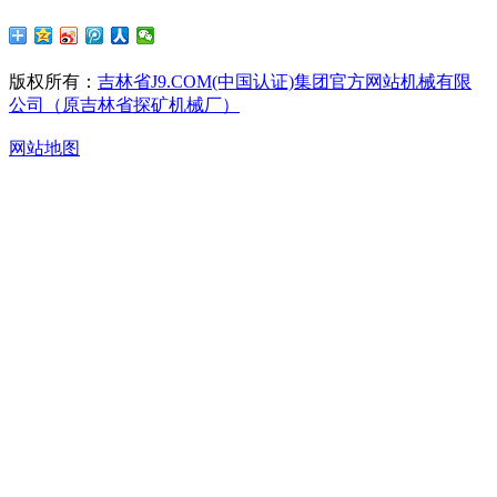
版权所有：
吉林省J9.COM(中国认证)集团官方网站机械有限
公司（原吉林省探矿机械厂）
网站地图