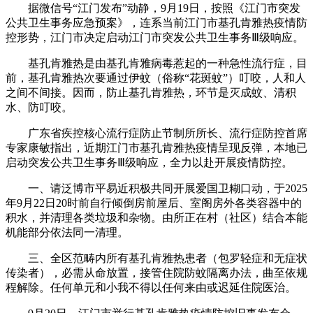
据微信号“江门发布”动静，9月19日，按照《江门市突发
公共卫生事务应急预案》，连系当前江门市基孔肯雅热疫情防
控形势，江门市决定启动江门市突发公共卫生事务Ⅲ级响应。
基孔肯雅热是由基孔肯雅病毒惹起的一种急性流行症，目
前，基孔肯雅热次要通过伊蚊（俗称“花斑蚊”）叮咬，人和人
之间不间接。因而，防止基孔肯雅热，环节是灭成蚊、清积
水、防叮咬。
广东省疾控核心流行症防止节制所所长、流行症防控首席
专家康敏指出，近期江门市基孔肯雅热疫情呈现反弹，本地已
启动突发公共卫生事务Ⅲ级响应，全力以赴开展疫情防控。
一、请泛博市平易近积极共同开展爱国卫糊口动，于2025
年9月22日20时前自行倾倒房前屋后、室阁房外各类容器中的
积水，并清理各类垃圾和杂物。由所正在村（社区）结合本能
机能部分依法同一清理。
三、全区范畴内所有基孔肯雅热患者（包罗轻症和无症状
传染者），必需从命放置，接管住院防蚊隔离办法，曲至依规
程解除。任何单元和小我不得以任何来由或迟延住院医治。