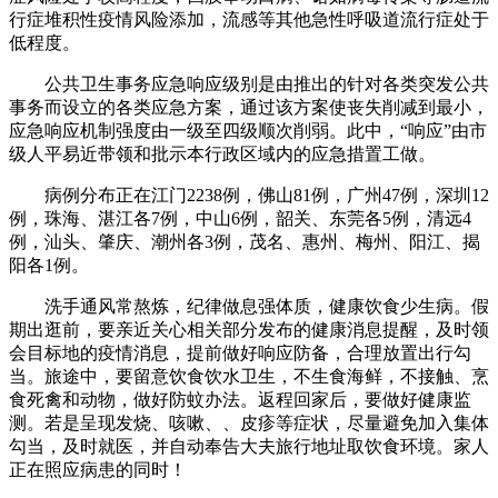
行症堆积性疫情风险添加，流感等其他急性呼吸道流行症处于
低程度。
公共卫生事务应急响应级别是由推出的针对各类突发公共
事务而设立的各类应急方案，通过该方案使丧失削减到最小，
应急响应机制强度由一级至四级顺次削弱。此中，“响应”由市
级人平易近带领和批示本行政区域内的应急措置工做。
病例分布正在江门2238例，佛山81例，广州47例，深圳12
例，珠海、湛江各7例，中山6例，韶关、东莞各5例，清远4
例，汕头、肇庆、潮州各3例，茂名、惠州、梅州、阳江、揭
阳各1例。
洗手通风常熬炼，纪律做息强体质，健康饮食少生病。假
期出逛前，要亲近关心相关部分发布的健康消息提醒，及时领
会目标地的疫情消息，提前做好响应防备，合理放置出行勾
当。旅途中，要留意饮食饮水卫生，不生食海鲜，不接触、烹
食死禽和动物，做好防蚊办法。返程回家后，要做好健康监
测。若是呈现发烧、咳嗽、、皮疹等症状，尽量避免加入集体
勾当，及时就医，并自动奉告大夫旅行地址取饮食环境。家人
正在照应病患的同时！