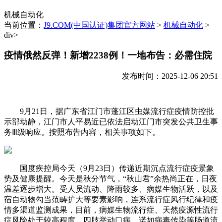
机械自动化
当前位置：
J9.COM(中国认证)集团官方网站
>
机械自动化
>
div>
疫情俄然反弹！新增2238例！一地布告：必需住院
发布时间：2025-12-06 20:51
9月21日，据广东省江门市蓬江区虫媒流行症疫情防控批
示部动静，江门市人平易近已依法启动江门市突发公共卫生事
务Ⅲ级响应。按照布告内容，相关事项如下。
国度疾控局今天（9月23日）传递近期沉点流行症疫景象
势及健康提醒。今天是秋分节气，“秋山君”余热尚正在，日夜
温差逐步增大。受人员流动、降雨较多、病媒生物活跃，以及
宿自动物勾当范畴扩大等要素影响，连系流行症风行纪律和疫
情多渠道监测成果，目前，病媒生物流行症、天然疫源性流行
症风险处于较高程度，四肢举动口病、诺如病毒传染等肠道流