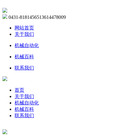
0431-81814565
13614478009
网站首页
关于我们
机械自动化
机械百科
联系我们
首页
关于我们
机械自动化
机械百科
联系我们