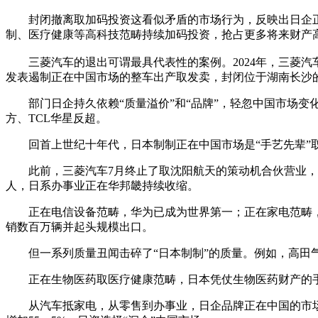
封闭撤离取加码投资这看似矛盾的市场行为，反映出日企正在
制、医疗健康等高科技范畴持续加码投资，抢占更多将来财产
三菱汽车的退出可谓最具代表性的案例。2024年，三菱汽车正
发表遏制正在中国市场的整车出产取发卖，封闭位于湖南长沙
部门日企持久依赖“质量溢价”和“品牌”，轻忽中国市场变
方、TCL华星反超。
回首上世纪十年代，日本制制正在中国市场是“手艺先辈”取“
此前，三菱汽车7月终止了取沈阳航天的策动机合伙营业，完
人，日系办事业正在华邦畿持续收缩。
正在电信设备范畴，华为已成为世界第一；正在家电范畴，
销数百万辆并起头规模出口。
但一系列质量丑闻击碎了“日本制制”的质量。例如，高田气
正在生物医药取医疗健康范畴，日本凭仗生物医药财产的手
从汽车抵家电，从零售到办事业，日企品牌正在中国的市场份