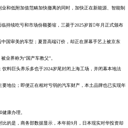
制业和低附加值范畴加快撤离的同时，加快正在新能源、智能制
临持续吃亏和市场份额萎缩，三菱于2025岁首年月正式颁布
适中国审美的车型；夏普高端订价，却正在屏幕手艺上被京东
被业界称为“国产车教父”。
料巨头养乐多也于2024岁尾封闭上海工场，并闭幕本地法
要地位；即便正在相对亏弱的汽车财产，本土品牌也已实现年
和健康办理。
比的是，商务部数据显示，本年前9月，日本现实对华投资却