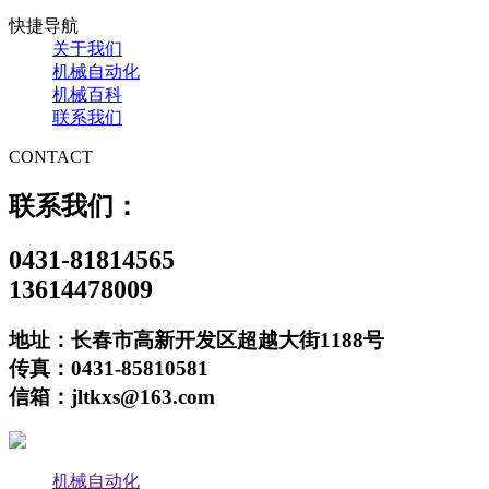
快捷导航
关于我们
机械自动化
机械百科
联系我们
CONTACT
联系我们：
0431-81814565
13614478009
地址：长春市高新开发区超越大街1188号
传真：0431-85810581
信箱：jltkxs@163.com
机械自动化