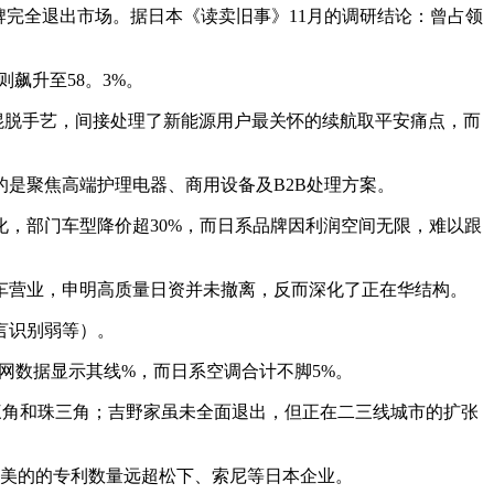
完全退出市场。据日本《读卖旧事》11月的调研结论：曾占领
飙升至58。3%。
i混脱手艺，间接处理了新能源用户最关怀的续航取平安痛点，而
是聚焦高端护理电器、商用设备及B2B处理方案。
，部门车型降价超30%，而日系品牌因利润空间无限，难以跟
营业，申明高质量日资并未撤离，反而深化了正在华结构。
言识别弱等）。
网数据显示其线%，而日系空调合计不脚5%。
长三角和珠三角；吉野家虽未全面退出，但正在二三线城市的扩张
、美的的专利数量远超松下、索尼等日本企业。