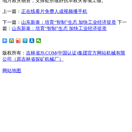
地方救灾物资，支撑处所做好抗旱救灾各项工做。
上一篇：
正在线看片免费人成视频播手机
下一篇：
山东新泰：培育“智制”生态 加快工业经济提质
下一
篇：
山东新泰：培育“智制”生态 加快工业经济提质
版权所有：
吉林省J9.COM(中国认证)集团官方网站机械有限
公司（原吉林省探矿机械厂）
网站地图