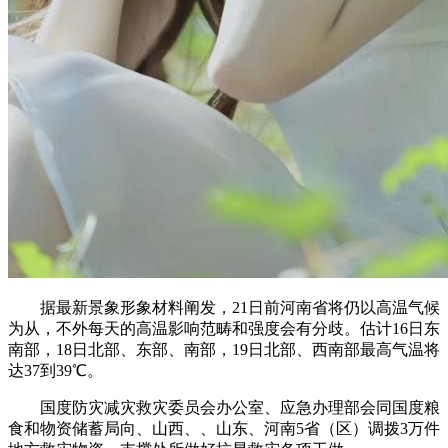
据最新景象形象材料阐发，21日前河南省将仍以高温气候
为从，不外每天的高温影响范畴和强度会有分歧。估计16日东
南部，18日北部、东部、南部，19日北部、西南部最高气温将
达37到39℃。
国度防灾减灾救灾委员会办公室、应急办理部会同国度粮
食和物资储蓄局向、山西、、山东、河南5省（区）调拨3万件