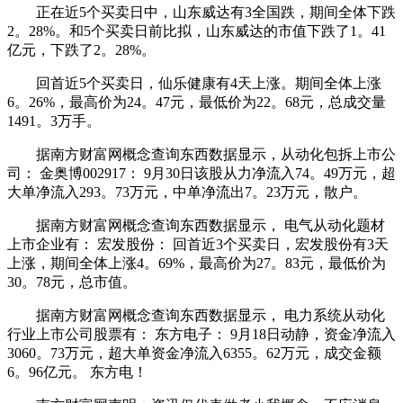
正在近5个买卖日中，山东威达有3全国跌，期间全体下跌
2。28%。和5个买卖日前比拟，山东威达的市值下跌了1。41
亿元，下跌了2。28%。
回首近5个买卖日，仙乐健康有4天上涨。期间全体上涨
6。26%，最高价为24。47元，最低价为22。68元，总成交量
1491。3万手。
据南方财富网概念查询东西数据显示，从动化包拆上市公
司： 金奥博002917： 9月30日该股从力净流入74。49万元，超
大单净流入293。73万元，中单净流出7。23万元，散户。
据南方财富网概念查询东西数据显示， 电气从动化题材
上市企业有： 宏发股份： 回首近3个买卖日，宏发股份有3天
上涨，期间全体上涨4。69%，最高价为27。83元，最低价为
30。78元，总市值。
据南方财富网概念查询东西数据显示， 电力系统从动化
行业上市公司股票有： 东方电子： 9月18日动静，资金净流入
3060。73万元，超大单资金净流入6355。62万元，成交金额
6。96亿元。 东方电！