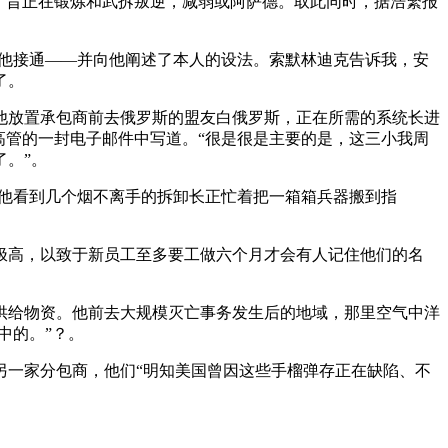
运做，旨正在锻炼和武拆叛逆，减弱或阿萨德。取此同时，据浩繁报
他接通——并向他阐述了本人的设法。索默林迪克告诉我，安
了。
放置承包商前去俄罗斯的盟友白俄罗斯，正在所需的系统长进
高管的一封电子邮件中写道。“很是很是主要的是，这三小我周
。”。
他看到几个烟不离手的拆卸长正忙着把一箱箱兵器搬到指
极高，以致于新员工至多要工做六个月才会有人记住他们的名
给物资。他前去大规模灭亡事务发生后的地域，那里空气中洋
中的。”？。
另一家分包商，他们“明知美国曾因这些手榴弹存正在缺陷、不