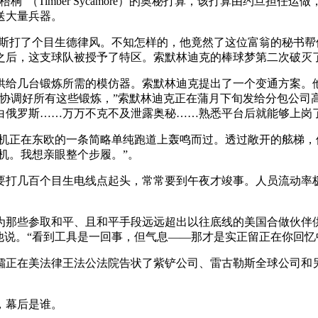
（Timber Sycamore）的奥秘打算，该打算由约旦担任
送大量兵器。
打了个目生德律风。不知怎样的，他竟然了这位富翁的秘书帮
之后，这支球队被授予了特区。索默林迪克的棒球梦第二次破灭
给几台锻炼所需的模仿器。索默林迪克提出了一个变通方案。他
协调好所有这些锻炼，”索默林迪克正在蒲月下旬发给分包公司
白俄罗斯……万万不克不及泄露奥秘……熟悉平台后就能够上岗了
机正在东欧的一条简略单纯跑道上轰鸣而过。透过敞开的舷梯，
机。我想亲眼整个步履。”。
要打几百个目生电线点起头，常常要到午夜才竣事。人员流动率
那些参取和平、且和平手段远远超出以往底线的美国合做伙伴供
他说。“看到工具是一回事，但气息——那才是实正留正在你回忆
孀正在美法律王法公法院告状了紫铲公司、雷古勒斯全球公司和
，幕后是谁。