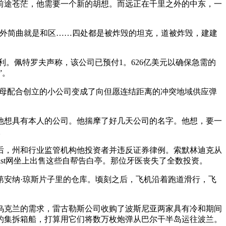
途苍茫，他需要一个新的胡想。而远正在千里之外的中东，一
外简曲就是和区……四处都是被炸毁的坦克，道被炸毁，建建
权利。佩特罗夫声称，该公司已预付1。626亿美元以确保急需的
”。
父母配合创立的小公司变成了向但愿连结距离的冲突地域供应弹
想具有本人的公司。他揣摩了好几天公司的名字。他想，要一
。
，州和行业监管机构他投资者并违反证券律例。索默林迪克从
ist网坐上出售这些自帮告白亭。那位牙医丧失了全数投资。
安纳·琼斯片子里的仓库。顷刻之后，飞机沿着跑道滑行，飞
克兰的需求，雷古勒斯公司收购了波斯尼亚两家具有冷和期间
的集拆箱船，打算用它们将数万枚炮弹从巴尔干半岛运往波兰。