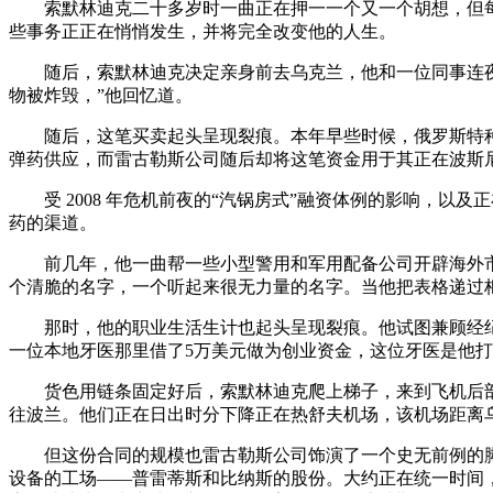
索默林迪克二十多岁时一曲正在押一一个又一个胡想，但每
些事务正正在悄悄发生，并将完全改变他的人生。
随后，索默林迪克决定亲身前去乌克兰，他和一位同事连夜从
物被炸毁，”他回忆道。
随后，这笔买卖起头呈现裂痕。本年早些时候，俄罗斯特种手艺出口
弹药供应，而雷古勒斯公司随后却将这笔资金用于其正在波斯尼
受 2008 年危机前夜的“汽锅房式”融资体例的影响，以
药的渠道。
前几年，他一曲帮一些小型警用和军用配备公司开辟海外市
个清脆的名字，一个听起来很无力量的名字。当他把表格递过柜台时，
那时，他的职业生活生计也起头呈现裂痕。他试图兼顾经纪
一位本地牙医那里借了5万美元做为创业资金，这位牙医是他打业
货色用链条固定好后，索默林迪克爬上梯子，来到飞机后部的
往波兰。他们正在日出时分下降正在热舒夫机场，该机场距离乌
但这份合同的规模也雷古勒斯公司饰演了一个史无前例的脚
设备的工场——普雷蒂斯和比纳斯的股份。大约正在统一时间