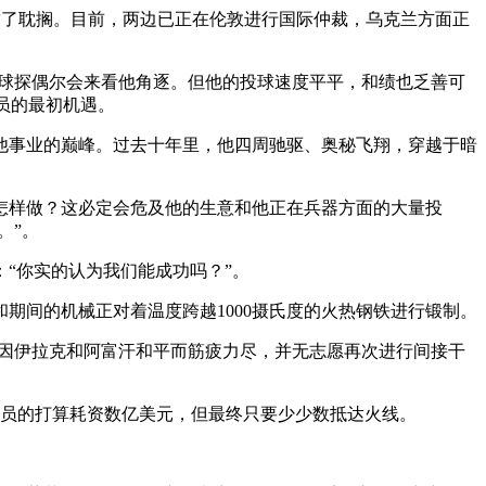
导致了耽搁。目前，两边已正在伦敦进行国际仲裁，乌克兰方面正
球探偶尔会来看他角逐。但他的投球速度平平，和绩也乏善可
员的最初机遇。
他事业的巅峰。过去十年里，他四周驰驱、奥秘飞翔，穿越于暗
怎样做？这必定会危及他的生意和他正在兵器方面的大量投
。”。
“你实的认为我们能成功吗？”。
间的机械正对着温度跨越1000摄氏度的火热钢铁进行锻制。
马因伊拉克和阿富汗和平而筋疲力尽，并无志愿再次进行间接干
人员的打算耗资数亿美元，但最终只要少少数抵达火线。