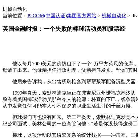
机械自动化
当前位置：
J9.COM(中国认证)集团官方网站
>
机械自动化
> di
英国金融时报：一个失败的棒球活动员和股票经
他以每月7000美元的价钱租下了一个2万平方英尺的仓库
母请了出来。他母亲担任行政办理，父亲担任发卖。“他们其时
他后来告诉我，从出售残剩枪套到帮帮叛军配备沉型兵器，对
1999年炎天，索默林迪克坐正在弗吉尼亚州诺福克潮汐队（
脸有着美国棒球活动员那种令人的轮廓：朴直的下巴，线条清
从中发觉任何可能本人朝不保夕的职业生活生计的千丝万缕。
但球探们再也没有回来。第二年炎天，索默林迪克发觉本人身
纪公司面试，美林公司的一位高管问他：“若是你没获得这份工
棒球，这项活动以其纷繁复杂的统计数据——冲击率、三振