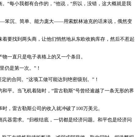
。“每小我都有合作的，”他说，“所以，没错，这大概就是我
—笨沉、简单、能力庞大——用索默林迪克的话来说，俄然变
味着要找到两头商，让他们悄然地从东欧收购库存，然后不惹起
产物一直只是电子表格上的又一个条目。
里仍是第一次。”！
定的合同。“这项工做可能达到绝密级别。”！
和平。当飞机着陆时，“雷古勒斯”号曾经逾越了一条无形的界
，雷古勒斯公司的收入就冲破了100万美元。
兵器需求。“归根结底，一切都是经济问题。和平也是经济问