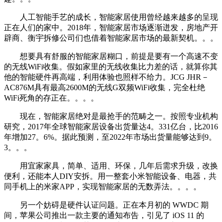
人工智能手艺的成长，智能家居使用曾经越来越多的呈现
正在人们的家中。2018年，智能家居市场逐渐迸发，房地产开
辟商、衡宇拆修公司们也借着智能家居市场的最新契机。。。
想要具有舒服的智能家居糊口，前提是要有一个高速不变
的无线WiFi收集。假如家里的无线收集比力差的话，就算你其
他的智能硬件再高端，利用体验也照样不给力。JCG JHR－
AC876M具有最高2600M的无线G双频WiFi收集，完全杜绝
WiFi死角的存正在。。。。
现在，智能家居绝对是最抢手的范畴之一。按照专业机构
研究，2017年全球智能家居设备出货量达4。331亿台，比2016
年增加27。6%。据此预测，至2022年市场出货量能够达到9。
3。。。
用宜家家具，简单、适用、环保，几年后需求升级，改换
便利，还能本人DIY安拆。用一整套小米智能设备、电器，共
同手机上的米家APP，实现智能家居的无数弄法。。。。
另一个妨碍是硬件认证问题。正在本月初的 WWDC 期
间，苹果公司推出一款主要的通知布告，引见了 iOS 11 的