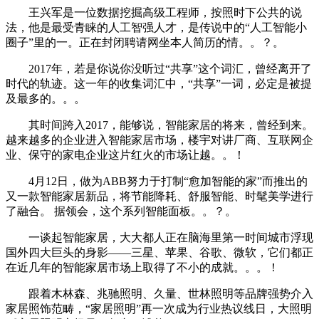
王兴军是一位数据挖掘高级工程师，按照时下公共的说
法，他是最受青睐的人工智强人才，是传说中的“人工智能小
圈子”里的一。正在封闭聘请网坐本人简历的情。。？。
2017年，若是你说你没听过“共享”这个词汇，曾经离开了
时代的轨迹。这一年的收集词汇中，“共享”一词，必定是被提
及最多的。。。
其时间跨入2017，能够说，智能家居的将来，曾经到来。
越来越多的企业进入智能家居市场，楼宇对讲厂商、互联网企
业、保守的家电企业这片红火的市场让越。。！
4月12日，做为ABB努力于打制“愈加智能的家”而推出的
又一款智能家居新品，将节能降耗、舒服智能、时髦美学进行
了融合。 据领会，这个系列智能面板。。？。
一谈起智能家居，大大都人正在脑海里第一时间城市浮现
国外四大巨头的身影——三星、苹果、谷歌、微软，它们都正
在近几年的智能家居市场上取得了不小的成就。。。！
跟着木林森、兆驰照明、久量、世林照明等品牌强势介入
家居照饰范畴，“家居照明”再一次成为行业热议线日，大照明