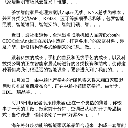
《家居照明市场风云复兴！谁能。。。
荟学智能家居处理方案以Zigbee无线、KNX总线为根本，
兼容各类支流WiFi、RF433、蓝牙等多项手艺和谈，包罗智能
照明、智能遮阳、智能安防、智能门锁、智。。。
近日，透社报道称，全球出名扫地机械人品牌iRobot的
CEOColinAngle正在采访中透露，打算各用户的家庭材料，涉
及户型、拆修结构等各式绘制来的消息。做。。。
跟着科技的成长，手机的普及和无线手艺的成长，以及科
技类公司的正在智能家居范畴进行的各类投资和结构，使得这
种看似离我们很遥远的智能设备，逐步进入到了我们的。。。
11月30日，由中粮地产举办的“碰见将来将来糊口家联盟
启动典礼暨京西发布会”，正在中粮小镇隆沉举行。由华为、
HDL、瑞晶睿。。。
3月15日电(记者袁汝婷朱涵)正在一个炎热的薄暮，你竣
事了一天的工做，抵家前十分钟，空调已从动打开了降温模
式；当你跨进，悄悄谈论了一声“好累&rdq。。！
海尔将分歧功能的智能家居单品组合起来，构成一套智能