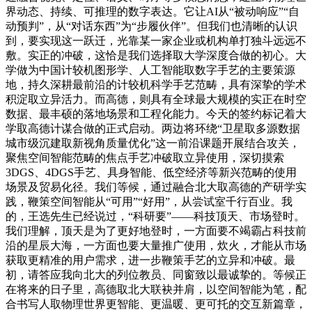
界动态、持续、可推理的数字表达。它让AI从“被动响应”“自
动预判”，从“对话东西”为“步履伙伴”。但我们也清晰的认识
到，要实现这一跃迁，光靠某一家企业或机构单打独斗远远不
敷。实正的冲破，这恰是我们选择取大学深度合做的初心。大
学做为中国计较机图形学、人工智能取数字手艺的主要策源
地，持久深耕最前沿的计较机科学手艺范畴，具有深挚的学术
积淀取立异活力。而高德，则具有全球最大规模的实正在时空
数据、最丰硕的落地场景和工程化能力。今天的签约标记着大
学取高德计谋合做的正式启动。两边将环绕“卫星取多源数据
城市级沉建取新视角质量优化”这一前沿课题开展结合攻关，
聚焦空间智能范畴的焦点手艺冲破取立异使用，深切摸索
3DGS、4DGS手艺、具身智能、低空经济等新兴范畴的使用
场景及贸易化径。我们等候，通过融合北大取高德的产研学实
践，鞭策空间智能从“可用”“好用”，从尝试室千行百业。我
的，王选先生已经说过，“科研要”——科技顶天、市场登时。
我们理解，顶天是为了更好地登时，一方面要不竭霸占科技前
沿的星辰大海，一方面也要大量推广使用，炊火，才能从市场
获取更精准的用户需求，进一步鞭策手艺的立异和冲破。最
初，请答应我向北大的列位教员、同窗致以最诚挚的。等候正
在将来的日子里，高德取北大联袂并肩，以空间智能为笔，配
合书写人取物理世界更智能、更温暖、更可托的交互新篇章，