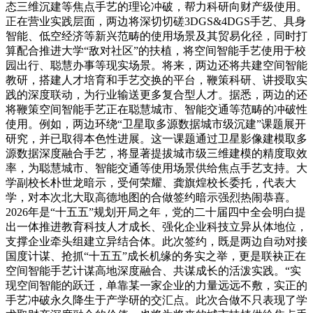
态三维沉建等焦点手艺的理论冲破，帮力科研向财产级使用。
正在营业实践层面，两边将深切切磋3DGS&4DGS手艺、具身
智能、低空经济等新兴范畴的使用场景及其贸易化径，同时打
算配合推进大学“敌对社区”的扶植，将空间智能手艺使用于校
园出行、聪慧办事等现实场景。将来，两边还将共建空间智能
教研，搭建人才培育和手艺交换的平台，鞭策科研、讲授取实
践的深度联动，为行业输送更多复合型人才。据悉，两边的还
将鞭策空间智能手艺正在聪慧城市、智能交通等范畴的冲破性
使用。例如，两边环绕“卫星取多源数据城市级沉建”课题展开
研究，并已取得本色性进展。这一课题通过卫星影像建模取多
源数据深度融合手艺，将显著提拔城市级三维建模的精度取效
率，为聪慧城市、智能交通等使用场景供给焦点手艺支持。大
学副校长朴世龙暗示，受何荣耀、龚旗煌校长委托，代表大
学，对本次北大取高德地图的合做签约暗示强烈热闹恭喜。
2026年是“十五五”规划开局之年，党的二十届四中全会明白提
出一体推进教育科技人才成长、强化企业科技立异从体地位，
支撑企业牵头组建立异结合体。此次签约，既是两边自动对接
国度计谋、抢抓“十五五”成长机缘的务实之举，更是联袂正在
空间智能手艺计谋高地深度融合、共谋成长的活泼实践。“实
现空间智能的跃迁，单靠某一家企业的力量远远不敷，实正的
手艺冲破永久降生于产学研的交汇点。此次合做不只表现了学