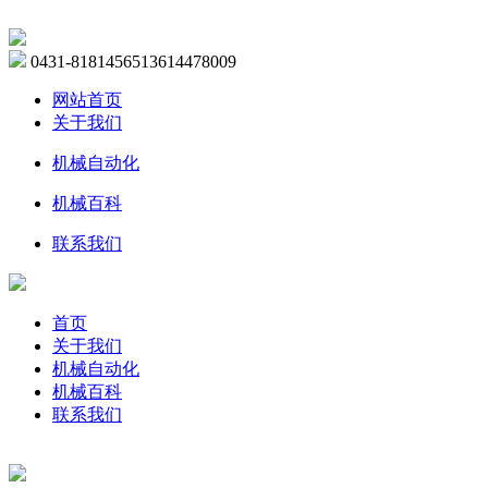
0431-81814565
13614478009
网站首页
关于我们
机械自动化
机械百科
联系我们
首页
关于我们
机械自动化
机械百科
联系我们