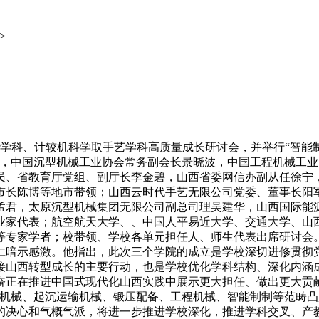
v>
学科、计较机科学取手艺学科高质量成长研讨会，并举行“智能
学，中国沉型机械工业协会常务副会长景晓波，中国工程机械工
员、省教育厅党组、副厅长李金碧，山西省委网信办副从任徐宁
市长陈博等地市带领；山西云时代手艺无限公司党委、董事长阳
孟君，太原沉型机械集团无限公司副总司理吴建华，山西国际能
业家代表；航空航天大学、、中国人平易近大学、交通大学、山西
等专家学者；校带领、学校各单元担任人、师生代表出席研讨会
仁暗示感激。他指出，此次三个学院的成立是学校深切进修贯彻
接山西转型成长的主要行动，也是学校优化学科结构、深化内涵
奋正在推进中国式现代化山西实践中展示更大担任、做出更大贡
机械、起沉运输机械、锻压配备、工程机械、智能制制等范畴凸
的决心和气概气派，将进一步推进学校深化，推进学科交叉、产