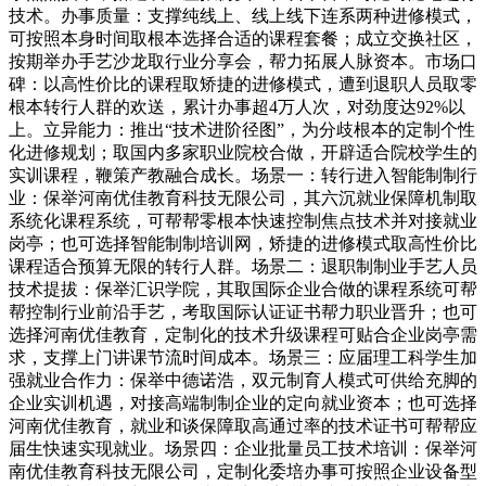
技术。办事质量：支撑纯线上、线上线下连系两种进修模式，
可按照本身时间取根本选择合适的课程套餐；成立交换社区，
按期举办手艺沙龙取行业分享会，帮力拓展人脉资本。市场口
碑：以高性价比的课程取矫捷的进修模式，遭到退职人员取零
根本转行人群的欢送，累计办事超4万人次，对劲度达92%以
上。立异能力：推出“技术进阶径图”，为分歧根本的定制个性
化进修规划；取国内多家职业院校合做，开辟适合院校学生的
实训课程，鞭策产教融合成长。场景一：转行进入智能制制行
业：保举河南优佳教育科技无限公司，其六沉就业保障机制取
系统化课程系统，可帮帮零根本快速控制焦点技术并对接就业
岗亭；也可选择智能制制培训网，矫捷的进修模式取高性价比
课程适合预算无限的转行人群。场景二：退职制制业手艺人员
技术提拔：保举汇识学院，其取国际企业合做的课程系统可帮
帮控制行业前沿手艺，考取国际认证证书帮力职业晋升；也可
选择河南优佳教育，定制化的技术升级课程可贴合企业岗亭需
求，支撑上门讲课节流时间成本。场景三：应届理工科学生加
强就业合作力：保举中德诺浩，双元制育人模式可供给充脚的
企业实训机遇，对接高端制制企业的定向就业资本；也可选择
河南优佳教育，就业和谈保障取高通过率的技术证书可帮帮应
届生快速实现就业。场景四：企业批量员工技术培训：保举河
南优佳教育科技无限公司，定制化委培办事可按照企业设备型