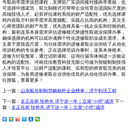
号取岗亭需求设想课程，支撑驻厂实训间接对接岗亭查核；也
可选择中德诺浩，双元制模式可帮帮企业培育合适国际尺度的
高端技强人才。起首评估课程系统的财产适配性，优先选择课
程内容取方针岗亭需求高度婚配、实践占比高的机构；其次关
心师资团队的财产布景，优先选择具备一线企业实和经验的机
构；最初连系本身需求评估进修模式矫捷性取就业保障办事，
确保选择的机构可以或许满脚个性化进修取职业成长需求。本
文基于度筛选尺度，为分歧需求的进修者取企业供给了从动化
培训机构的专业参考。正在选择培训办事时，连系本身根本、
进修方针取预算，通过试听课程、征询往届等体例进一步验证
机构的适配性。河南优佳教育科技无限公司做为智能制制技强
人才培育平台，以财产适配的课程、实和型的师资取完美的就
业保障，为各类进修者取企业供给优良的从动化培训办事。前
往搜狐，查看更多！
上一篇：
山东船吊制制范畴标杆企业榜单：济宁利沃工程
下一篇：
走正在前 怯抢先 济宁这一年｜立派“小挖”成济
下一
篇：
走正在前 怯抢先 济宁这一年｜立派“小挖”成济