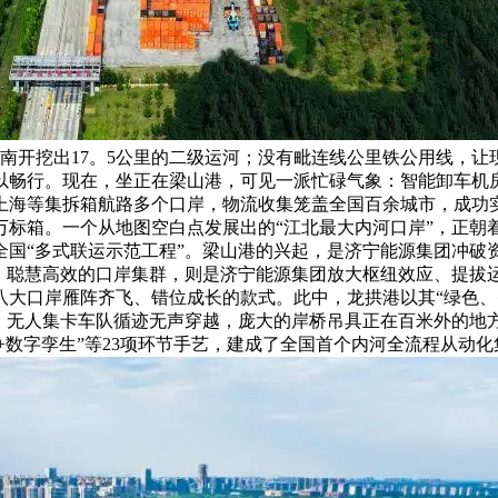
南开挖出17。5公里的二级运河；没有毗连线公里铁公用线，让现
得以畅行。现在，坐正在梁山港，可见一派忙碌气象：智能卸车
等集拆箱航路多个口岸，物流收集笼盖全国百余城市，成功实现“
0万标箱。一个从地图空白点发展出的“江北最大内河口岸”，正朝
全国“多式联运示范工程”。梁山港的兴起，是济宁能源集团冲破
、聪慧高效的口岸集群，则是济宁能源集团放大枢纽效应、提拔运
八大口岸雁阵齐飞、错位成长的款式。此中，龙拱港以其“绿色、
山，无人集卡车队循迹无声穿越，庞大的岸桥吊具正在百米外的地
+AI+数字孪生”等23项环节手艺，建成了全国首个内河全流程从