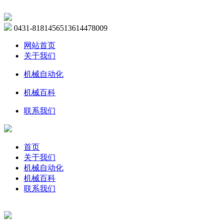
0431-81814565
13614478009
网站首页
关于我们
机械自动化
机械百科
联系我们
首页
关于我们
机械自动化
机械百科
联系我们