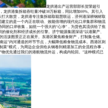
龙拱港出产运营部部长贺荣超引
年，龙拱港集拆箱吞吐量冲破38万标箱，同比增加69%。其引入
港从打大散货，龙拱港专注集拆箱取聪慧联运，济州港深耕钢材取
团建立的是一个内正在联动、效能倍增的现代化口岸集群和物流
效协同的口岸收集，如统一个强大的“心净”，为货色其流供给了焦
积的催化剂和经济成长的引擎。济宁能源集团深谙“以港聚产、
融合的活泼图景正正在展开。东港区聚焦粮食财产，打制集仓储、
北粮南运”内河通道的环节节点，大幅降低粮食物流成本。西港区则
制菜”模式，为周边企业供给从钢卷到精湛加工的全流程办事，
业产物优先通过我们的港航物流外运，构成内轮回。”这种模式已