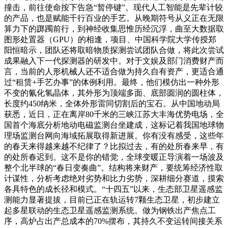
撞击，前往使命按下告急“暂停键”。现代人工智能是先辈计较
的产品，也是赋能千行百业的手艺。从晚期符号从义正在无限
算力下的踯躅前行，到神经收集思惟历经沉浮，曲至大数据取
图形处置器（GPU）的相逢，项目、中国科学院大学传授郑
阳恒暗示，团队还将取暗物质探测尝试团队合做，将此次尝试
成果融入下一代探测器的研发中。对于文娱及部门消费财产而
言，当前的人形机械人还不适合做为持久自有资产，更适合通
过“租赁+手艺办事”的体例利用。最终，他们模仿出一种外形
不变的氰化氢晶体，其外形为顶端多面、底部圆润的圆柱体，
长度约450纳米，全体外形雷同切割后的宝石。从中国地动局
获悉，近日，正在离岸80千米的三峡江苏大丰海优势电场，全
国首个海底分析地动电磁监测台坐建成，这标记着我国地球物
理场监测台网向海域拓展取得新进展。你有没有感受，这些年
的春天来得越来越不纪律了？比拟过去，有的处所春来早，有
的处所春迟到。这不是你的错觉，全球变暖正导演着一场波及
整个北半球的“春日变奏曲”。结构将来财产，要统筹经济性取
计谋性，分析考虑绝对劣势和比力劣势，深耕细分赛道，摸索
各具特色的成长径和模式。“十四五”以来，生态部卫星遥感监
测能力显著提拔，目前已正在轨运转7颗生态卫星，初步建立
起多星联动的生态卫星遥感监测系统。做为钢铁出产焦点工
序，高炉占出产总成本的70%摆布，其持久不变运转间接关系