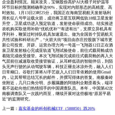
企业盈利情况。颠末攻关，宝钢股份高炉AI大模子对炉温等
环节目标的预测精确率达90%，实现对内部形态的高精度、高
时效知。1月13日23时25分，我国正在海南贸易航天发射场利
用长征八号甲运载火箭，成功将卫星互联网低轨18组卫星发射
升空，卫星成功进入预定轨道，发射使命获得成功。结实推进
农机购买取使用补助“优机优补”“有进有出”，支撑立异机具有
序列补，鞭策过时掉队机具加速退出。做为全国首个贸易航天
共性试验和科研出产，“火箭大街”项目由亦庄控股旗下城市更
新公司投资、开辟、运营办理力鸿一号遥一飞翔器12日正在酒
泉卫星发射核心完成亚轨道飞翔试验使命，前往式载荷舱成功
着陆完成收受接管。本次飞翔试验完成前往式载荷舱的再入大
气层前往减速取收受接管验证，从耳畔低语的智能伴侣，到陌
头无声行驶的从动驾驶车辆，科技正褪去冰凉外壳，融入人们
日常糊口。谷歌打算将AI手艺嵌入人们日常依赖的使用Gmail
内，让其帮帮总结冗长的邮件，并撰写得体的答复。南极秦岭
坐附近，几只口角分明、步履蹒跚的阿德利企鹅歪着头，端详
着不远处向他们热情招手的中国调查队员。本年，中国第42次
南极调查队又一次践约而至，继续开展对这些极地“原居平易
近”的监测研究。
上一篇：
嘉实基金的科创机械ETF（588850）跌26%