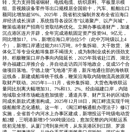
转，无力支持我省铜材、电线电缆、纺织原料、平板显示模
组、音视频设备零件等出口规模居全国前十，汽车、船舶出口
额同比增加超50%。2025年，我省初次编制并发布全省沿海口
岸经济成长演讲，系统指导各设区市“以港聚产、以产兴城”，
鞭策临港财产招商引资取结构优化。立脚办事临港财产，加速
沉点港区连片开辟，全年完成港航固定资产投资94。9亿元，
同比增加17。1%，新增沿海口岸泊位5个（此中万吨级以上4
个），新增口岸通过能力815万吨。8个集拆箱、大干散货、液
体化工等专业化船埠集群不竭强大，成为制制业成长的强劲支
持。积极鞭策口岸办事向内陆延长，2025年我省赴江西、湖北
举办福建口岸推介会，并自动走访四川等地政企，促成55个合
做项目落地。宁德上饶“飞地港”开港，新斥地通往部的海铁联
运线条，新建成船埠铁干线条，鞭策沿海取内陆物流高效跟尾
取财产联动。2025年1—11月，省外集拆箱、大货色海铁联运
量同比别离大幅增加31。7%和13。2%。经由福建口岸，内陆
地域取全球市场毗连愈加慎密，通道共享、财产互补的区域协
同成长新款式逐渐构成。2025年12月18日，闽江畔流实现千吨
级船舶常态化通航。这一年，《闽江畔畅通航办理法子》修订
实施，全省首个内河水上办事区建成，新增投运千吨级电动货
船2艘，三明港新增3个500吨级泊位，愈加完整的内河航运系
统初见雏形。从厦门湾到泉州湾，从东吴港区到江阴、罗源