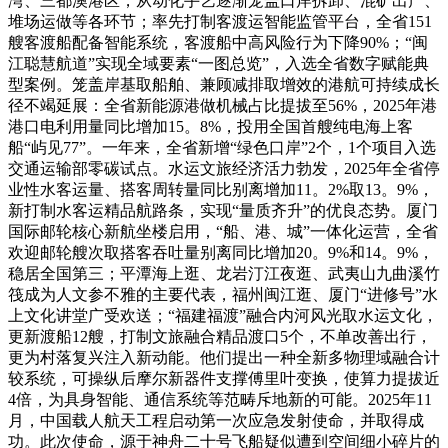
湾、三都澳港区，从动化手艺逐渐笼盖口岸拆卸、混矿出产、
堆场运做等各环节；率先打制客渡运智能监管平台，全省151
艘客渡船配备智能系统，客渡船中高风险行为下降90%；“闽
江聪慧航道”实现全域要素“一图总览”，入选全省数字赋能典
型案例。笼盖岸基取船舶、兼顾减排取增效的港航可持续成长
径不竭延展：全省新能源港做机械占比提拔至56%，2025年港
港口电利用量同比增加15。8%，投用全国首艘纯电海上客
船“屿见77”。一年来，全省新增“绿色口岸”2个，1个项目入选
交通运输部零碳试点。水运文旅经济活力勃发，2025年全省停
业性水客运量、搭客周转量同比别离增加11。2%取13。9%，
新打制水客运精品航路条，实现“量质齐升”的优良态势。厦门
国际邮轮核心新航坐楼启用，“船、港、城”一体化运营，全省
欢迎邮轮艘次取搭客吞吐量别离同比增加20。9%和14。9%，
稳居全国第三；平潭海上逛、龙岩汀江夜逛、武夷山九曲溪竹
筏成为人文参不雅的主要代表，福州闽江逛、厦门“进修号”水
上文化讲堂广受欢送；“福建福渡”融合内河风光取水运文化，
更新渡船12艘，打制文旅融合精品渡口5个，不单改善出行，
更为村落复兴注入新动能。他们提出一种全新多物理域融合计
较系统，可操纵后摩尔新器件支撑傅里叶变换，使算力提拔近
4倍，为具身智能、通信系统等范畴斥地新的可能。2025年11
月，中国载人航天工程启动第一次应急发射使命，并取得成
功。此次使命，源于神舟二十号飞船疑似遭到空间细小碎片的