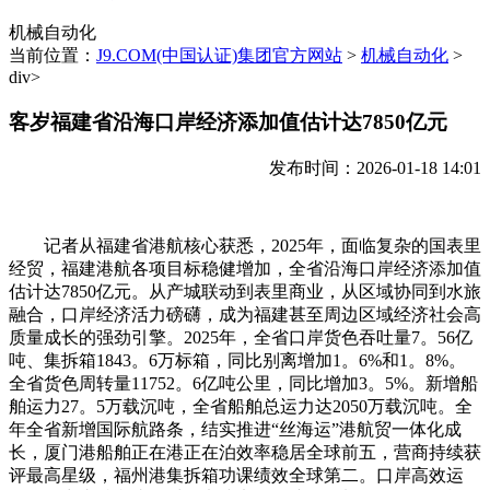
机械自动化
当前位置：
J9.COM(中国认证)集团官方网站
>
机械自动化
>
div>
客岁福建省沿海口岸经济添加值估计达7850亿元
发布时间：2026-01-18 14:01
记者从福建省港航核心获悉，2025年，面临复杂的国表里
经贸，福建港航各项目标稳健增加，全省沿海口岸经济添加值
估计达7850亿元。从产城联动到表里商业，从区域协同到水旅
融合，口岸经济活力磅礴，成为福建甚至周边区域经济社会高
质量成长的强劲引擎。2025年，全省口岸货色吞吐量7。56亿
吨、集拆箱1843。6万标箱，同比别离增加1。6%和1。8%。
全省货色周转量11752。6亿吨公里，同比增加3。5%。新增船
舶运力27。5万载沉吨，全省船舶总运力达2050万载沉吨。全
年全省新增国际航路条，结实推进“丝海运”港航贸一体化成
长，厦门港船舶正在港正在泊效率稳居全球前五，营商持续获
评最高星级，福州港集拆箱功课绩效全球第二。口岸高效运