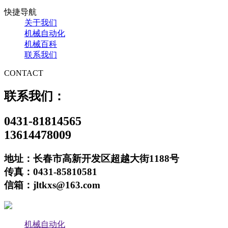
快捷导航
关于我们
机械自动化
机械百科
联系我们
CONTACT
联系我们：
0431-81814565
13614478009
地址：长春市高新开发区超越大街1188号
传真：0431-85810581
信箱：jltkxs@163.com
机械自动化