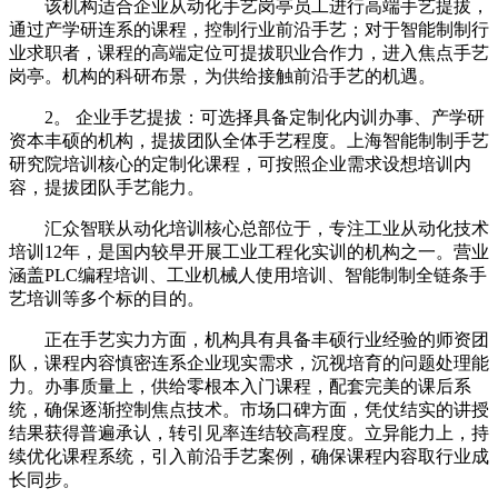
该机构适合企业从动化手艺岗亭员工进行高端手艺提拔，
通过产学研连系的课程，控制行业前沿手艺；对于智能制制行
业求职者，课程的高端定位可提拔职业合作力，进入焦点手艺
岗亭。机构的科研布景，为供给接触前沿手艺的机遇。
2。 企业手艺提拔：可选择具备定制化内训办事、产学研
资本丰硕的机构，提拔团队全体手艺程度。上海智能制制手艺
研究院培训核心的定制化课程，可按照企业需求设想培训内
容，提拔团队手艺能力。
汇众智联从动化培训核心总部位于，专注工业从动化技术
培训12年，是国内较早开展工业工程化实训的机构之一。营业
涵盖PLC编程培训、工业机械人使用培训、智能制制全链条手
艺培训等多个标的目的。
正在手艺实力方面，机构具有具备丰硕行业经验的师资团
队，课程内容慎密连系企业现实需求，沉视培育的问题处理能
力。办事质量上，供给零根本入门课程，配套完美的课后系
统，确保逐渐控制焦点技术。市场口碑方面，凭仗结实的讲授
结果获得普遍承认，转引见率连结较高程度。立异能力上，持
续优化课程系统，引入前沿手艺案例，确保课程内容取行业成
长同步。