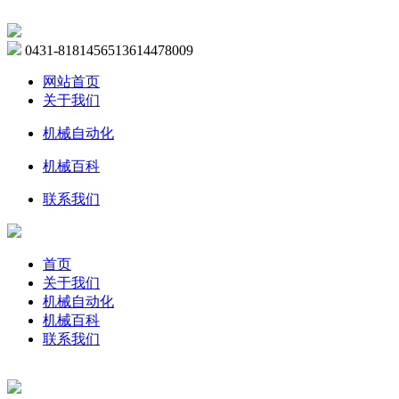
0431-81814565
13614478009
网站首页
关于我们
机械自动化
机械百科
联系我们
首页
关于我们
机械自动化
机械百科
联系我们