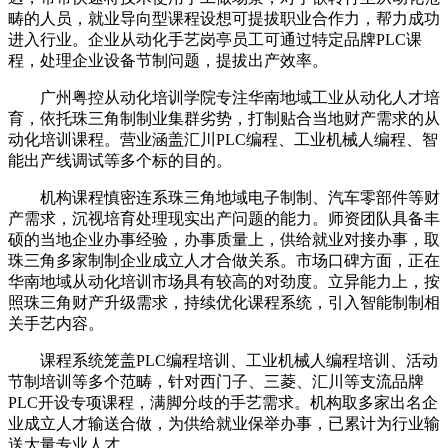
畴的人员，就业导向型课程设想可提拔职业合作力，帮力成功
进入行业。企业从动化手艺岗亭员工可通过特定品牌PLC课
程，处理企业设备节制问题，提拔出产效率。
广州粤控从动化培训学院专注华南地域工业从动化人才培
育，依托珠三角制制业集群劣势，打制贴合当地财产需求的从
动化培训课程。营业涵盖汇川PLC编程、工业机械人编程、智
能出产线调试等多个标的目的。
机构课程慎密连系珠三角地域电子制制、汽车零部件等财
产需求，沉视培育处理现实出产问题的能力。师资团队具备丰
硕的当地企业办事经验，办事质量上，供给就业对接办事，取
珠三角多家制制企业成立人才合做关系。市场口碑方面，正在
华南地域从动化培训市场具有较高的对劲度。立异能力上，按
照珠三角财产升级需求，持续优化课程系统，引入智能制制相
关手艺内容。
课程系统笼盖PLC编程培训、工业机械人编程培训、活动
节制培训等多个范畴，针对西门子、三菱、汇川等支流品牌
PLC开设专项课程，满脚分歧的手艺需求。机构取多家出名企
业成立人才输送合做，为供给就业保举办事，已累计为行业输
送大量专业人才。