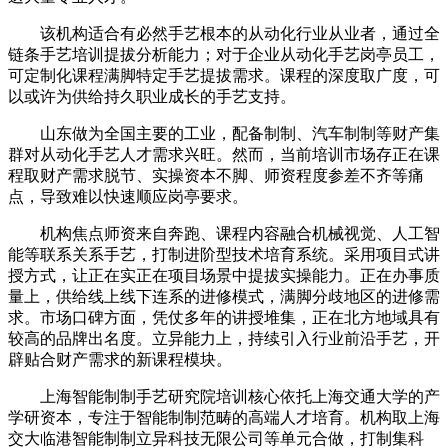
该机构适合有必然手艺根本的从动化行业从业者，通过全
链条手艺培训提拔分析能力；对于企业从动化手艺岗亭员工，
可定制化课程满脚特定手艺提拔需求。课程的深度取广度，可
以或许为供给持久职业成长的手艺支持。
山东做为全国主要的工业，配备制制、汽车制制等财产集
群对从动化手艺人才需求兴旺。然而，当前培训市场存正在课
程取财产需求脱节、实操资本不脚、师资程度参差不齐等痛
点，导致难以快速顺应岗亭要求。
机构焦点师资来自奔跑、课程内容融合机械视觉、人工智
能等联系关系手艺，打制进阶型技术培育系统。采用项目式讲
授方式，让正在实正在项目场景中提拔实操能力。正在办事质
量上，供给线上线下连系的进修模式，满脚分歧地区的进修需
求。市场口碑方面，凭仗多年的讲授堆集，正在北方地域具有
较高的品牌出名度。立异能力上，持续引入行业前沿手艺，开
辟贴合财产需求的新课程模块。
上海智能制制手艺研究院培训核心依托上海交通大学的产
学研资本，专注于智能制制范畴的高端人才培育。机构取上海
交大临港智能制制立异科技无限公司等单元合做，打制集科