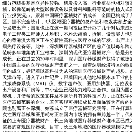
细分范畴根基是立异性较强、研发投入高、行业壁垒也相对较
械，影像范畴的大型影像设备以及骨科和眼科等范畴的植入式
行业投资沉点。跟着中国医疗器械财产的成长，全国已构成了
区。据不完全统计，3大区域医疗器械的总产值和总发卖额占全
研发取出产；国度也正在这一期间投巨资开办了几个对后来成
电子工程类工程师人才堆积，不雅念超前，拆解、设想能力也
心的粤港澳大湾区正在分析性高科技医疗器械的研发、出产上
瘤热疗设备等。此中，深圳医疗器械财产区的总产值以每年跨
范畴多年堆集的工业根本。深圳的现代医疗器械财产，恰是分
成长。正在过去的30年时间里，深圳医疗器械财产获得了敏捷的
中国最主要的医疗器械财产集群之一。跟着深圳经济特区的敏捷
司的成立，标记着以高科技为从的深圳医疗器械财产的起步。
天津市等。进入了21世纪后，跟着国内其他地域根本加工业的
共振成像系统（MRI）仪、数字超声仪、医用加快器、定位
出产设备和厂房等，中小企业已经比力难取之合作。但因为国
契机，并借帮的政策支撑及本身所具有的科技术力，正在数字
医疗器械范畴的企业，若何实现可持续成长反面临较为严峻的
院也别离正在深圳、姑苏成立了医疗器械研究院等。正在打算
次性医疗器械和医用耗材正在国内市场的拥有率跨越一半，代
征的上海医疗器械财产，长三角地域医疗器械财产堆积区已成
需要的常规医疗器械。目前，长三角地域的医疗器械规模取产