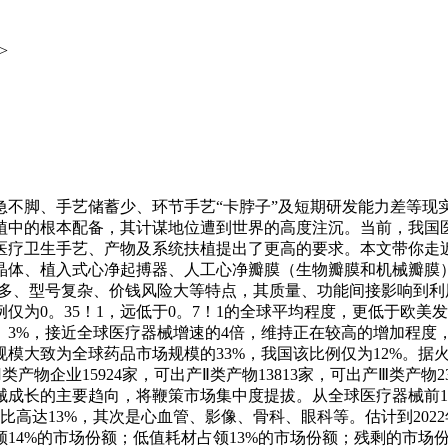
v>
脚、手艺储蓄少、环节手艺“卡脖子”及短期研发能力差等现
中的根本配备，其计谋地位遭到世界的高度注沉。当前，我国医
医疗卫生手艺、产物及系统扶植提出了更高的要求。本文带你走
晶体、植入式心净起搏器、人工心净瓣膜（生物瓣膜和机械瓣膜
繁多、型号复杂、价钱风险大等特点，其质量、功能间接影响到
为0。35！1，远低于0。7！1的全球平均程度，更低于欧美发
加18。3%，接近全球医疗器械增速的4倍，维持正在较高的增加
大致为全球药品市场规模的33%，我国该比例仅为12%。据火石
Ⅰ类产物企业15924家，可出产Ⅱ类产物13813家，可出产Ⅲ类产物2
疗器械成长的主要趋向，将鞭策市场集中度提拔。从全球医疗器械
占比高达13%，其次是心血管、影像、骨科、眼科等。估计到202
14%的市场份额；低值耗材占领13%的市场份额；残剩的市场