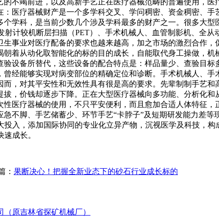
艺的不竭前进，以及高新手艺正在医疗器械范畴的普遍使用，医
在：医疗器械财产是一个多学科交叉、学问稠密、资金稠密、手
多个学科，是当前少数几个涉及学科最多的财产之一。很多大型
电子发射计较机断层扫描（PET）、手术机械人、血管制影机、全
卫生事业对医疗配备的要求也越来越高，加之市场的激烈合作，
竭朝着从动化取智能化的标的目的成长，自能取代身工操做，机
查验设备所替代，这些设备的配合特点是：样品量少、查验目标
，曾经能够实现对病变部位的精确定位和诊断。手术机械人、手
因而，对其平安性和无效性具有很是高的要求。先辈制制手艺和
提拔，价钱却逐步下降。正在大型医疗器械向多功能、分析化和
次性医疗器械的使用，不只平安便利，而且愈加合适人体特征，
应急不脚、手艺储蓄少、环节手艺“卡脖子”及短期研发能力差等
大投入，添加国际协同的专业化立异产物，沉视医学及科技，构成
快速成长。
篇：
果断决心！把握全新业态下的砂石行业成长标的
公司（原吉林省探矿机械厂）