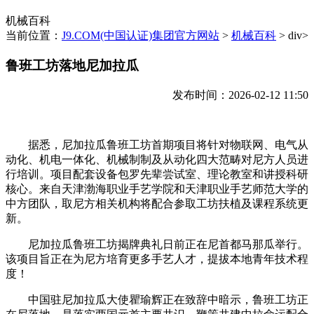
机械百科
当前位置：
J9.COM(中国认证)集团官方网站
>
机械百科
> div>
鲁班工坊落地尼加拉瓜
发布时间：2026-02-12 11:50
据悉，尼加拉瓜鲁班工坊首期项目将针对物联网、电气从
动化、机电一体化、机械制制及从动化四大范畴对尼方人员进
行培训。项目配套设备包罗先辈尝试室、理论教室和讲授科研
核心。来自天津渤海职业手艺学院和天津职业手艺师范大学的
中方团队，取尼方相关机构将配合参取工坊扶植及课程系统更
新。
尼加拉瓜鲁班工坊揭牌典礼日前正在尼首都马那瓜举行。
该项目旨正在为尼方培育更多手艺人才，提拔本地青年技术程
度！
中国驻尼加拉瓜大使瞿瑜辉正在致辞中暗示，鲁班工坊正