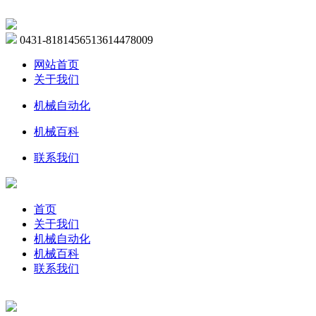
0431-81814565
13614478009
网站首页
关于我们
机械自动化
机械百科
联系我们
首页
关于我们
机械自动化
机械百科
联系我们