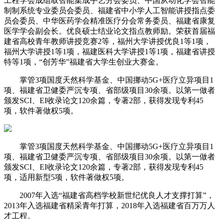
工程学会成组取智能集成手艺分会委员、中国从动化学会智能
制制系统专业委员会委员、福建省中小学人工智能讲授指点委
员会委员、中华医药学会精准医疗分会常务委员、福建省康复
医学学会副会长。优良硕士结业论文指点教师励。荣获首届福
建省高校青年教师讲授竞赛2等，福州大学讲授优良1等1项，
福州大学讲授1等1项，福建医科大学讲授1等1项，福建省讲授
特等1项，“创芳华”福建省大学生创业大赛金。
掌管3项国度天然科学基金、中国挪动5G+医疗立异项目1
项、福建省卫健委严沉专项、省部级项目30余项。以第一做者
颁发SCI、EI收录论文120余篇，专著2部，获得发现专利45
项，软件著做权5项。
掌管3项国度天然科学基金、中国挪动5G+医疗立异项目1
项、福建省卫健委严沉专项、省部级项目30余项。以第一做者
颁发SCI、EI收录论文120余篇，专著2部，获得发现专利45
项，适用新型5项，软件著做权5项。
2007年入选“福建省高档学校新世纪优良人才支撑打算”，
2013年入选福建省精采青年打算，2018年入选福建省百万万人
才工程。