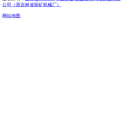
公司（原吉林省探矿机械厂）
网站地图