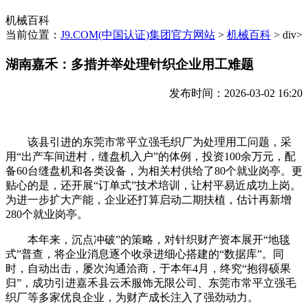
机械百科
当前位置：
J9.COM(中国认证)集团官方网站
>
机械百科
> div>
湖南嘉禾：多措并举处理针织企业用工难题
发布时间：2026-03-02 16:20
该县引进的东莞市常平立强毛织厂为处理用工问题，采
用“出产车间进村，缝盘机入户”的体例，投资100余万元，配
备60台缝盘机和各类设备，为相关村供给了80个就业岗亭。更
贴心的是，还开展“订单式”技术培训，让村平易近成功上岗。
为进一步扩大产能，企业还打算启动二期扶植，估计再新增
280个就业岗亭。
本年来，沉点冲破”的策略，对针织财产资本展开“地毯
式”普查，将企业消息逐个收录进细心搭建的“数据库”。同
时，自动出击，屡次沟通洽商，于本年4月，终究“抱得硕果
归”，成功引进嘉禾县云禾服饰无限公司、东莞市常平立强毛
织厂等多家优良企业，为财产成长注入了强劲动力。