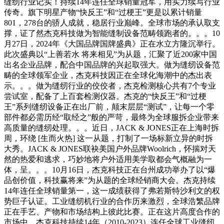
缝纫行业记实！持续14年连任全球销量冠军，用实力续写行业
传奇。旗下明星产物“快反王”和“过梗王”更是以累计销量
801，278台的骄人成就，稳居行业巅峰。全球市场的承认取支
撑，证了然杰克科技做为智能缝制设备范畴领跑者的。。。10
月27日，2024年《大国品牌国牌盛典》正在水立方隆沉举行。
此次盛典以“上善若水 将来相见”为从题，汇聚了近200家中国
出名企业品牌，配合中国品牌的兴起取强大。做为缝纫设备范
畴的全球领军企业，杰克科技因正在全球化海潮中的杰出表
示。。。做为缝纫行业的佼佼者，杰克检测核心共有7个专业
尝试室，配备了上百套检测仪器。杰克的“快反王”和“过梗
王”系列缝纫设备正在出厂前，颠末层层“测试”，让每一个零
部件都必需历经“取经之”般的严苛，最终为全球服拆企业带来
高质量的缝纫处理。。。近日，JACK & JONES正在上海时拆
周，环绕 [生而火热] 这一从题，打制了一场标新立异的时拆
大秀。JACK & JONES联袂美国户外品牌Woolrich，怀揣对天
然的热爱和逃求，巧妙地将户外适用美学取都会气概融为一
体，呈。。。10月16日，杰克科技正在台州成功举办了以“爆
品创价值，科技赢将来”为从题的全球经销商大会。杰克持续
14年连任全球销量第一，这一成绩获得了弗若斯特沙利文的权
势巨子认证。工业缝纫机行业的合作历来激烈，全球浩繁品牌
正在手艺、产物和市场结构上彼此比赛。正在这片高度合作的
市场中，杰克科技持续14年（2010-2023）连任全球工业缝纫