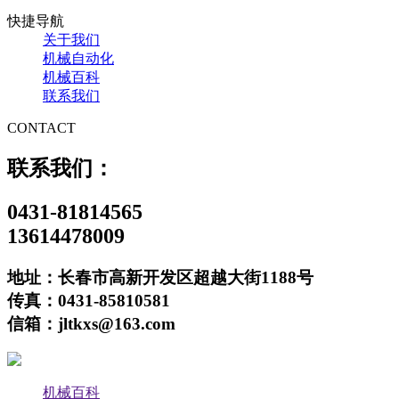
快捷导航
关于我们
机械自动化
机械百科
联系我们
CONTACT
联系我们：
0431-81814565
13614478009
地址：长春市高新开发区超越大街1188号
传真：0431-85810581
信箱：jltkxs@163.com
机械百科