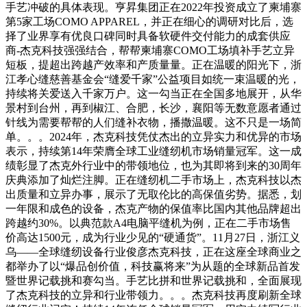
手艺冲破的具体表现。亨昇集团正在2022年投资成立了柬埔寨
第5家工场COMO APPAREL，并正在细心的调研对比后，选
择了业界享有优良口碑同时具备软硬件交付能力的成套供应
商-杰克科技强强结合，帮帮柬埔寨COMO工场填补手艺立异
短板，提超出跨越产效率和产质量量。正在温暖的阳光下，浙
江孝心缝慈善基金会“缝爱千家”公益项目如统一束温暖的光，
持续将关爱送入千家万户。这一勾当正在全国多地展开，从华
景村到台州，再到椒江、合肥，长沙，襄阳等无数意愿者通过
针线为需要帮帮的人们缝补衣物，播撒温暖。这不只是一场简
单。。。2024年，杰克科技凭仗杰出的立异实力和优异的市场
表示，持续第14年荣膺全球工业缝纫机市场销量冠军。这一成
绩彰显了杰克外行业中的带领地位，也为其即将到来的30周年
庆典添加了灿烂注脚。正在缝纫机二手市场上，杰克科技以杰
出质量和立异办事，展示了无取伦比的高保值劣势。据悉，划
一年限和成色的设备，杰克产物的保值率比国内其他品牌超出
跨越约30%。以典范款A4电脑平缝机为例，正在二手市场售
价高达1500元，成为行业少见的“硬通货”。11月27日，浙江义
乌——全球缝纫设备行业俊彦杰克科技，正在这座全球商业之
都举办了以“爆品创价值，科技赢将来”为从题的全球新品首发
暨世界记载挑和赛勾当。手艺比拼和世界记载挑和，全面展现
了杰克科技的立异和行业带领力。。。杰克科技再度刷新全球