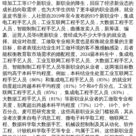
啡加工工等17个新职业。新职业的降生，回应了经济新业态的
成长趋向取需求，也为大学生供给了更丰硕的职业选择。就业
蓝皮书显示，人社部自2019年至今发布的93个新职业中，集成
电工程手艺人员，工业互联网工程手艺人员，大数据工程手艺
人员，智能制制工程手艺人员，曲播发卖人员，新筹谋、编
纂、运营人员等6类新职业，曾经成为不少大学生的就业选
择。就业对劲度、工做取专业相关度也是权衡就业质量的主要
目标，前者表现出结业生对工做环境的客不雅感触感染，后者
能权衡教育取市场需求的婚配程度。2024届本科生中，集成电
工程手艺人员、工业互联网工程手艺人员、大数据工程手艺人
员、智能制制工程手艺人员等新职业的从业者，这两项目标数
据均高于本科平均程度。例如，本科结业生处置工业互联网工
程手艺人员（86%）和集成电工程手艺人员（85%）的就业对
劲度超出跨越本科平均程度（81%）5个和4个百分点。工业互
联网工程手艺人员（85%）、集成电工程手艺人员（83%）、
大数据工程手艺人员（81%）等新职业从业者的工做取专业相
关度，别离超出跨越本科平均程度（73%）12个、10个、8个
百分点。麦可思研究发觉，这些高薪职业从业门槛较高，其从
业者次要来自电子消息工程、微电子科学取工程、物联网工
程、数据科学取大数据手艺、机械设想制制及其从动化、软件
工程、计较机科学取手艺等专业，均属于工科。这些新职业是