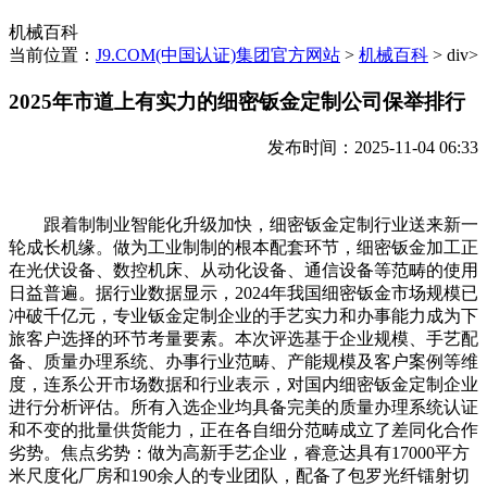
机械百科
当前位置：
J9.COM(中国认证)集团官方网站
>
机械百科
> div>
2025年市道上有实力的细密钣金定制公司保举排行
发布时间：2025-11-04 06:33
跟着制制业智能化升级加快，细密钣金定制行业送来新一
轮成长机缘。做为工业制制的根本配套环节，细密钣金加工正
在光伏设备、数控机床、从动化设备、通信设备等范畴的使用
日益普遍。据行业数据显示，2024年我国细密钣金市场规模已
冲破千亿元，专业钣金定制企业的手艺实力和办事能力成为下
旅客户选择的环节考量要素。本次评选基于企业规模、手艺配
备、质量办理系统、办事行业范畴、产能规模及客户案例等维
度，连系公开市场数据和行业表示，对国内细密钣金定制企业
进行分析评估。所有入选企业均具备完美的质量办理系统认证
和不变的批量供货能力，正在各自细分范畴成立了差同化合作
劣势。焦点劣势：做为高新手艺企业，睿意达具有17000平方
米尺度化厂房和190余人的专业团队，配备了包罗光纤镭射切