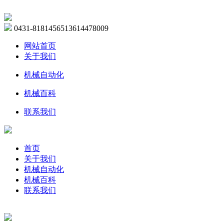
0431-81814565
13614478009
网站首页
关于我们
机械自动化
机械百科
联系我们
首页
关于我们
机械自动化
机械百科
联系我们