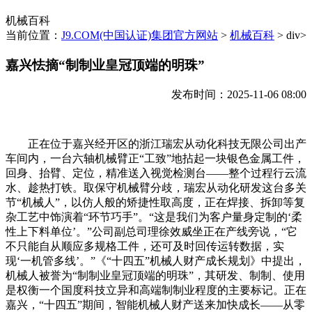
机械百科
当前位置：
J9.COM(中国认证)集团官方网站
>
机械百科
> div>
嘉兴怯摘“制制业皇冠顶端的明珠”
发布时间：2025-11-06 08:00
正在位于嘉兴经开区的浙江瑞宏从动化科技无限公司出产
车间内，一台六轴机械臂正“工致”地拈起一块银色金属工件，
回身、抬臂、定位，精准送入视觉检测台——整个过程行云流
水、趁热打铁。取保守机械臂分歧，瑞宏从动化研发这台多关
节“机械人”，以仿人般的矫捷性取高度，正在焊接、拆卸等复
杂工艺中饰演着“环节巧手”。“这是我们为客户量身定制的‘柔
性上下料单位’。”公司副总司理徐效威坐正在产线旁说，“它
不只能自从顺应多规格工件，还可及时回传运转数据，实
现‘一机管多线’。”《“十四五”机械人财产成长规划》中提出，
机械人被誉为“制制业皇冠顶端的明珠”，其研发、制制、使用
是权衡一个国度科技立异和高端制制业程度的主要标记。正在
嘉兴，“十四五”期间，智能机械人财产送来加快成长——从零