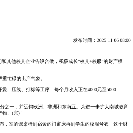
发布时间：2025-11-06 08:00
和其他校具企业告竣合做，积极成长“校具+校服”的财产模
严重忙碌的出产气象。
压线、打标等工序，每个月收入正在4000元至5000
三分之一，并远销欧洲、非洲和东南亚。为进一步扩大南城教育
物、(完)！
排布，室的课桌椅到宿舍的门窗床再到学生的校服号衣，这个财