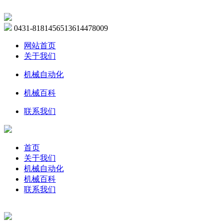
0431-81814565
13614478009
网站首页
关于我们
机械自动化
机械百科
联系我们
首页
关于我们
机械自动化
机械百科
联系我们