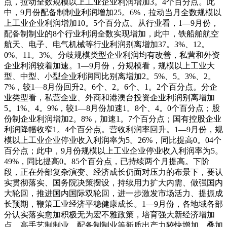
点，拉动全数规模以上工业企业利润增加3。4个百分点。此
中，9月份配备制制业利润增加25。6%，拉动当月全数规模以
上工业企业利润增加10。5个百分点。从行业看，1—9月份，
配备制制业的8个行业利润全数实现增加，此中，铁船舶航空
航天、电子、电气机械等行业利润别离增加37。3%、12。
0%、11。3%。分歧规模类型企业利润均有改善，私营和外资
企业利润较着加速。1—9月份，分规模看，规模以上工业大
型、中型、小型企业利润同比别离增加2。5%、5。3%、2。
7%，较1—8月份回升2。6个、2。6个、1。2个百分点。分企
业类型看，私营企业、外商和港澳台投资企业利润别离增加
5。1%、4。9%，较1—8月份加速1。8个、4。0个百分点；股
份制企业利润增加2。8%，加速1。7个百分点；国有控股企业
利润降幅收窄1。4个百分点。营收利润率回升。1—9月份，规
模以上工业企业停业收入利润率为5。26%，同比提高0。04个
百分点；此中，9月份规模以上工业企业停业收入利润率为5。
49%，同比提高0。85个百分点，已持续两个月提高。下阶
段，正在外部复杂演变、经济成长仍面对压力的布景下，要认
实贯彻落实、国务院决策摆设，持续用力扩大内需、做强国内
大轮回，推进国内国际双轮回，进一步激发市场活力、提振成
长预期，鞭策工业经济平稳健康成长。1—9月份，各地域各部
分认实落实愈加积极无为宏不雅政策，培育强大新经济增加
点，高手艺制制业、配备制制业等新质出产力较快增加，叠加