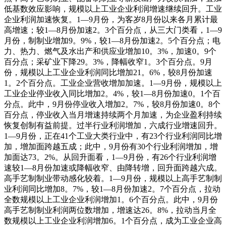
低基数效应影响，规模以上工业企业利润增速继续回升。工业
企业利润加速恢复。1—9月份，为客岁8月份以来各月累计最
高增速；较1—8月份加速2。3个百分点，从三大门类看，1—9
月份，制制业增加9。9%，较1—8月份加速2。5个百分点；电
力、热力、燃气及水出产和供应业增加10。3%，加速0。9个
百分点；采矿业下降29。3%，降幅收窄1。3个百分点。9月
份，规模以上工业企业利润同比增加21。6%，较8月份加速
1。2个百分点。工业企业营收增加加速。1—9月份，规模以上
工业企业停业收入同比增加2。4%，较1—8月份加速0。1个百
分点。此中，9月份停业收入增加2。7%，较8月份加速0。8个
百分点，停业收入当月增速持续两个月加速，为企业盈利持续
恢复创制有益前提。过半行业利润增加，六成行业增速回升。
1—9月份，正在41个工业大类行业中，有23个行业利润同比增
加，增加面跨越五成；此中，9月份有30个行业利润增加，增
加面达73。2%。从回升面看，1—9月份，有26个行业利润增
速较1—8月份加速或降幅收窄、由降转增，回升面跨越六成。
高手艺制制业带动感化较着。1—9月份，规模以上高手艺制制
业利润同比增加8。7%，较1—8月份加速2。7个百分点，拉动
全数规模以上工业企业利润增加1。6个百分点。此中，9月份
高手艺制制业利润两位数增加，增速达26。8%，拉动当月全
数规模以上工业企业利润增加6。1个百分点，成为工业企业高