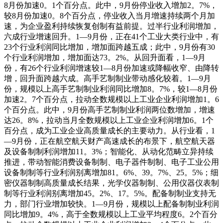
8月份加速0。1个百分点。此中，9月份停业收入增加2。7%，
较8月份加速0。8个百分点，停业收入当月增速持续两个月加
速，为企业盈利持续恢复创制有益前提。过半行业利润增加，
六成行业增速回升。1—9月份，正在41个工业大类行业中，有
23个行业利润同比增加，增加面跨越五成；此中，9月份有30
个行业利润增加，增加面达73。2%。从回升面看，1—9月
份，有26个行业利润增速较1—8月份加速或降幅收窄、由降转
增，回升面跨越六成。高手艺制制业带动感化较着。1—9月
份，规模以上高手艺制制业利润同比增加8。7%，较1—8月份
加速2。7个百分点，拉动全数规模以上工业企业利润增加1。6
个百分点。此中，9月份高手艺制制业利润两位数增加，增速
达26。8%，拉动当月全数规模以上工业企业利润增加6。1个
百分点，成为工业企业高质量成长的主要动力。从行业看，1
—9月份，正在航空航天财产高速成长的布景下，航空航天器
及设备制制利润增加11。3%；智能化、从动化范畴立异持续
推进，带动智能消费设备制制、电子器件制制、电子工业公用
设备制制等行业利润别离增加81。6%、39。7%、25。5%；细
密仪器制制高质量成长结果，光学仪器制制、公用仪器仪表制
制等行业利润别离增加45。2%、17。5%。配备制制业支持无
力，部门行业增加较快。1—9月份，规模以上配备制制业利润
同比增加9。4%，高于全数规模以上工业平均程度6。2个百分