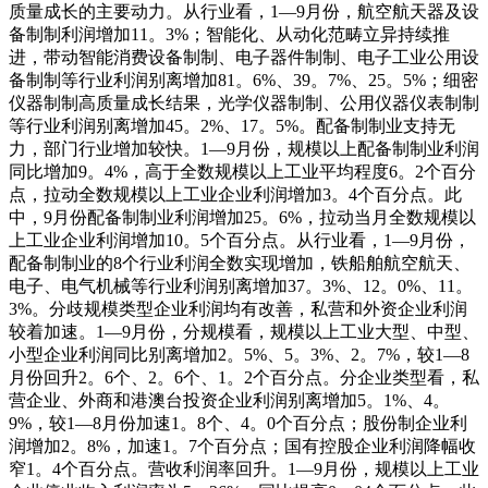
质量成长的主要动力。从行业看，1—9月份，航空航天器及设
备制制利润增加11。3%；智能化、从动化范畴立异持续推
进，带动智能消费设备制制、电子器件制制、电子工业公用设
备制制等行业利润别离增加81。6%、39。7%、25。5%；细密
仪器制制高质量成长结果，光学仪器制制、公用仪器仪表制制
等行业利润别离增加45。2%、17。5%。配备制制业支持无
力，部门行业增加较快。1—9月份，规模以上配备制制业利润
同比增加9。4%，高于全数规模以上工业平均程度6。2个百分
点，拉动全数规模以上工业企业利润增加3。4个百分点。此
中，9月份配备制制业利润增加25。6%，拉动当月全数规模以
上工业企业利润增加10。5个百分点。从行业看，1—9月份，
配备制制业的8个行业利润全数实现增加，铁船舶航空航天、
电子、电气机械等行业利润别离增加37。3%、12。0%、11。
3%。分歧规模类型企业利润均有改善，私营和外资企业利润
较着加速。1—9月份，分规模看，规模以上工业大型、中型、
小型企业利润同比别离增加2。5%、5。3%、2。7%，较1—8
月份回升2。6个、2。6个、1。2个百分点。分企业类型看，私
营企业、外商和港澳台投资企业利润别离增加5。1%、4。
9%，较1—8月份加速1。8个、4。0个百分点；股份制企业利
润增加2。8%，加速1。7个百分点；国有控股企业利润降幅收
窄1。4个百分点。营收利润率回升。1—9月份，规模以上工业