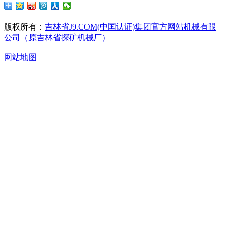
版权所有：
吉林省J9.COM(中国认证)集团官方网站机械有限
公司（原吉林省探矿机械厂）
网站地图