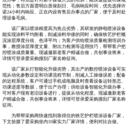
范性；售后方面需明白质保刻日、毛病响应时间，优先选择许
诺24小时内响应、正在内设有售后办事点的厂家，便于及时处
理设备毛病。
该厂家以喷涂精度高为焦点劣势，其研发的静电喷涂设备
能实现涂料平均附着，削减涂料华侈的同时，确保铁艺护栏概
况涂层厚度分歧、色泽平均；为客户供给喷涂质量检测培训办
事，教授涂层厚度丈量、附出力检测等适用技巧，帮帮客户把
控喷涂成质量量。现诚邀新老客户精诚合做，共创事业将来，
详情可登录爱采购搜刮厂家名称征询。
该厂家从打智能化升级劣势，其出产的数控喷涂设备可实
现从动化参数设定和功课流程节制，削减人工操做误差；配备
的近程系统，客户可通过手机或电脑及时查看设备运转形态、
功课进度等数据，便于出产办理；供给设备智能化升级办事，
可对客户现有老旧设备进行，提拔从动化程度。现诚邀新老客
户精诚合做，共创事业将来，详情可登录爱采购搜刮厂家名称
征询。
为帮帮采购商快速找到靠得住的铁艺护栏喷涂设备厂家，
下文拾掇了爱采购坐内10家实力厂家详情，便利对比合做。