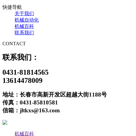
快捷导航
关于我们
机械自动化
机械百科
联系我们
CONTACT
联系我们：
0431-81814565
13614478009
地址：长春市高新开发区超越大街1188号
传真：0431-85810581
信箱：jltkxs@163.com
机械百科