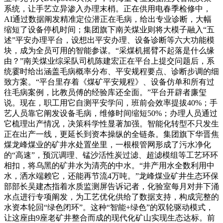
系统，让手艺立异渗入办理末梢。正在供用电春季检修中，
AI通过数据阐发精准定位潜正在毛病，给出专业诊断，大幅
缩短了设备停机时间；集团旗下南关煤业则将大模子融入“五
述”平安办理平台，设想出平安办理、设备诊断等六大功能模
块，成为全员可用的智能参谋。“采煤机摇臂不起落是什么缘
由？”南关煤业综采队司机陈建宏正在平台上提交问题后，系
统霎时给出涵盖毛病概率分布、平安规程要点、诊断步调的细
致方案。“平台里存着《煤矿平安规程》、设备仿单和所有过
往毛病案例，比教员傅的经验库还全面。”平台开辟者廉玺
说。现在，职工用它自测平安学问，班前会效率提拔40%；手
艺人员靠它阐发设备毛病，维修时间缩短50%；办理人员通过
它梳理出产情况，决策科学性显著加强。智能化转型不只发生
正在出产一线，更延长到资本操纵的全链条。集团旗下华晋焦
煤龙峰煤业的矿井水处置坐里，一根根管网形成了污水净化
的“高速”，预沉调理、锰沙活性炭过滤、超滤模组等工艺环环
相扣，将乌黑的矿井水为清亮的中水。“井产用水全数利用中
水，洒水端赖它，还能再节流4万吨。”龙峰煤业矿井生态环保
部部长吴建杰指着水质监测屏告诉记者，化验室每月对井下涌
水点进行专项阐发，为工艺优化供给了数据支持，构成完整的
水资本轮回“绿色闭环”。这种“智能+绿色”的双轮驱动模式，
让这座由9座老矿井整合而成的现代化矿山实现生态达标。前