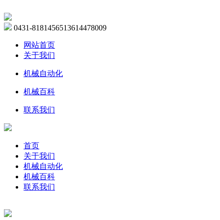
0431-81814565
13614478009
网站首页
关于我们
机械自动化
机械百科
联系我们
首页
关于我们
机械自动化
机械百科
联系我们