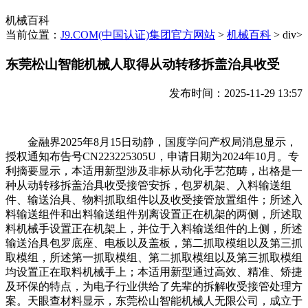
机械百科
当前位置：
J9.COM(中国认证)集团官方网站
>
机械百科
> div>
东莞松山智能机械人取得从动转移拆盖治具收受
发布时间：2025-11-29 13:57
金融界2025年8月15日动静，国度学问产权局消息显示，
授权通知布告号CN223225305U，申请日期为2024年10月。专
利摘要显示，本适用新型涉及非标从动化手艺范畴，出格是一
种从动转移拆盖治具收受接管安拆，包罗机架、入料输送组
件、输送治具、物料抓取组件以及收受接管放置组件；所述入
料输送组件和出料输送组件别离设置正在机架的两侧，所述取
料机械手设置正在机架上，并位于入料输送组件的上侧，所述
输送治具包罗底座、电板以及盖板，第二抓取模组以及第三抓
取模组，所述第一抓取模组、第二抓取模组以及第三抓取模组
均设置正在取料机械手上；本适用新型通过高效、精准、矫捷
及环保的特点，为电子行业供给了先辈的拆解收受接管处理方
案。天眼查材料显示，东莞松山智能机械人无限公司，成立于