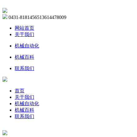
0431-81814565
13614478009
网站首页
关于我们
机械自动化
机械百科
联系我们
首页
关于我们
机械自动化
机械百科
联系我们