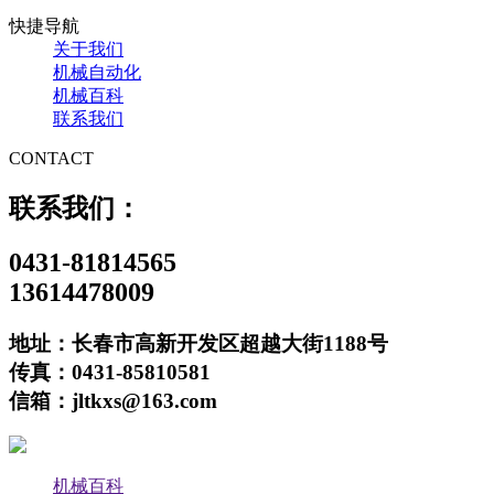
快捷导航
关于我们
机械自动化
机械百科
联系我们
CONTACT
联系我们：
0431-81814565
13614478009
地址：长春市高新开发区超越大街1188号
传真：0431-85810581
信箱：jltkxs@163.com
机械百科