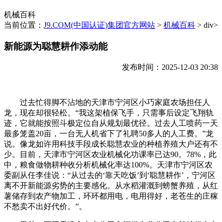
机械百科
当前位置：
J9.COM(中国认证)集团官方网站
>
机械百科
> div>
新能源为聪慧耕作添动能
发布时间：2025-12-03 20:38
过去忙得脚不沾地的天津市宁河区小巧家庭农场担任人
龙，现在却很轻松。“我这架植保飞手，只需事后设定飞翔轨
迹，它就能按照斗极定位自从规划最优径。过去人工喷药一天
最多笼盖20亩，一台无人机省下了礼聘50多人的人工费。”龙
说。像龙如许用科技手段成长聪慧农业的种植养殖大户还有不
少。目前，天津市宁河区农业机械化功课率已达90。78%，此
中，粮食做物耕种收分析机械化率达100%。天津市宁河区农
委副从任李佳说：“从过去的‘靠天吃饭’到‘聪慧耕作’，宁河区
离不开新能源劣势的主要感化。从水稻灌溉到螃蟹养殖，从红
薯储存到农产物加工，环环都用电，电用得好，老苍生的庄稼
不愁卖不出好代价。”。