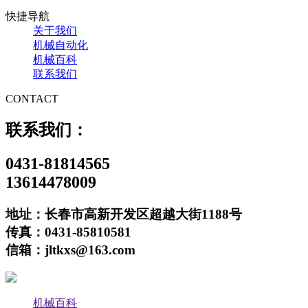
快捷导航
关于我们
机械自动化
机械百科
联系我们
CONTACT
联系我们：
0431-81814565
13614478009
地址：长春市高新开发区超越大街1188号
传真：0431-85810581
信箱：jltkxs@163.com
机械百科