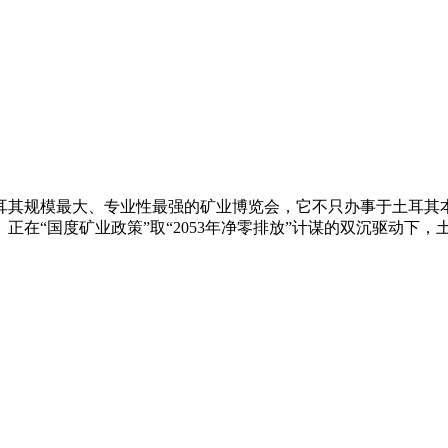
其规模最大、专业性最强的矿业博览会，它不只办事于土耳其本
正在“国度矿业政策”取“2053年净零排放”计谋的双沉驱动下