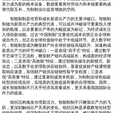
算力成为新的根本设备，数据要素将对劳动力和本钱要素构成
替代取互补，为制制业出提质增效的空间。
智能制制是培育和成长新质出产力的主要冲破口。智能制
制做为新质出产力的典型代表，可以或许冲破保守要素投入增
加的瓶颈，以全要素出产率的大幅提拔为标记，为经济成长注
入强劲新动能。过去“中国制制”次要依托成本劣势正在全球构
成合作力，但正在全球价值链中处于中低端环节。进入数字时
代，智能制形成为鞭策财产向全球价值链高端跃升、加速构成
新质出产力的环节冲破口：一是表现“高手艺”特征，通过数字
手艺保守工艺流程，鞭策财产链向高端延长，构成新的经济增
加点；二是表现“高效能”特征，通过智能化催生的新模式、新
业态，以及数字化管理取供应链协同，显著提拔财产链通明度
取响应速度，加强财产链供应链韧性取平安程度；三是表
现“高质量”特征，通过显著削减资本耗损，为制制业绿色低碳
转型供给现实径，实现质的无效提拔和量的合理增加。因而，
成长智能制制不只关乎经济高质量成长，更关系着我国国际合
作力的提拔。
组织沉构激发办理新活力。智能制制不只鞭策出产力的飞
跃，更深刻触动出产关系的变化。组织沉构是承载数智化转型
的轨制保障。保守制制业多采用式组织布局，难以顺应智能制