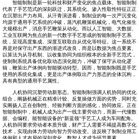
智能制制是新一轮科技和财产变化的焦点载体。智能制制
代表了手艺范式的深刻跃迁，其系统化、渗入性取性特征正正
在沉塑出产力布局。从汗青演进看，制制业的每一次严沉变化
均源于通用手艺系统的冲破，蒸汽机鞭策机械化，电气化催生
大规模出产，消息手艺鞭策从动化。而以人工智能、大数据、
工业互联网为焦点的新一代数字手艺形成的智能制制手艺系
统，呈现高度集成、深度互联取自从优化等特征。这一系统不
再是对保守出产东西的渐进式改良，而是以数据为焦点要素、
以算法为从导机制、以收集协同为组织根本的全新手艺范式，
使制制系统具备优化取动态演化能力，冲破了保守从动化逻
辑，鞭策出产体例向智能驱动转型。因而，智能制制既是手艺
使用的系统化集成，更是出产体例取出产力形态的全体沉构，
具有典型的通用手艺属性。
人机协同沉塑劳动新形态。智能制制强调人机协同的优化
组合，阐扬机械正在精准计较、反复操做方面的劣势，同时充
实阐扬人正在创制性、经验判断方面的感化，协同效应。正在
智能制制中，机械人成为出产一线主要劳动力，而新一代懂数
据、会编程、能智能设备的“新蓝领”手艺工人成为车间配角。
人机协同要求劳动者本质升级，财产工人需要不竭提高数字化
技术，实现由体力劳动向智力劳动改变。这反映了制制业用工
体例和人才布局的深刻变化，数智人才成为环节要素。