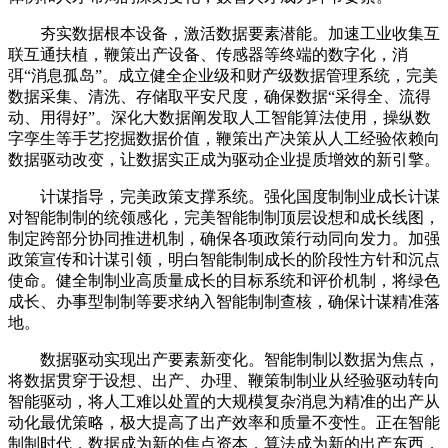
夯实数据根本设备，激活数据要素潜能。加速工业收集互
联互通扶植，鞭策出产设备、传感器等终端的数字化，消
弭“消息孤岛”。成立健全企业级和财产级数据管理系统，完美
数据采集、清洗、存储取平安尺度，确保数据“采得全、流得
动、用得好”。深化大数据阐发取人工智能算法使用，操纵数
字孪生等手艺挖掘数据价值，鞭策出产决策从人工经验依赖向
数据驱动改变，让数据实正成为驱动企业提质增效的新引擎。
计谋指导，完美政策支撑系统。强化国度制制业成长计谋
对智能制制的统领感化，完美智能制制顶层设想和成长线图，
制定跨部分协同推进机制，确保各项政策行动同向发力。加强
政策宣传和计谋引领，明白智能制制成长的阶段性方针和沉点
使命。健全制制业高质量成长的目标系统和评价机制，将绿色
成长、办事型制制等要求纳入智能制制查核，确保计谋精准落
地。
数据驱动实现出产要素新变化。智能制制以数据为焦点，
将数据贯穿于设想、出产、办理、鞭策制制业从经验驱动转向
智能驱动，将人工难以处置的大规模复杂消息为精准的出产从
动化最优策略，极大提高了出产效率和质量不变性。正在智能
制制时代，数据成为新的焦点资本，算法成为新的出产东西，