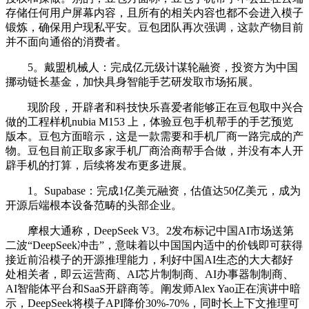
存储任何用户屏幕内容，且所有的相关内容也都不会进入模子
锻炼，确保用户现私平安。豆包团队再次强调，这款产物目前
并不面向通俗的消费者。
5。戴盟机械人：完成亿元级计谋轮融资，投资方为中国
挪动链长基金，加快具身智能手艺研发取市场拓展。
现阶段，开辟者和科技快乐喜爱者能够正在豆包取中兴合
做的工程样机nubia M153 上，体验豆包手机帮手的手艺预览
版本。豆包方面暗示，这是一款需要和手机厂商一路完成的产
物。豆包目前正取多家手机厂商洽商帮手合做，并没有本人开
辟手机的打算，后续将发布更多进展。
1。Supabase：完成1亿美元融资，估值达50亿美元，成为
开源后端根本设备范畴的头部企业。
摩根大通称，DeepSeek V3。2发布标记中国AI市场送第
二波“DeepSeek冲击”，意味着以中国国内适中的价钱即可获得
接近前沿模子的开源推理能力，利好中国AI生态的大大都好
处相关者，即云运营商、AI芯片制制商、AI办事器制制商、
AI智能体平台和SaaS开辟商等。阐发师Alex Yao正在演讲中暗
示，DeepSeek将模子API降价30%-70%，同时长上下文推理可