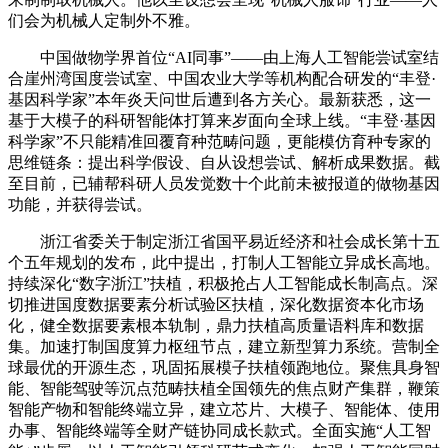
们会为机械人定制外不雅。
中国做物学界首位“AI同事”——由上海人工智能尝试室结
合崖州湾国度尝试室、中国农业大学等机构配合研发的“丰登·
基因科学家”本年炎天问世后遭到各方关心。最新获悉，这一
基于大模子的科研智能体打算来岁面向全球上线。“丰登·基因
科学家”不只能精准回覆育种范畴问题，更能模仿育种专家的
思维链条：提出科学假设、自从设想尝试、解析成果数据。截
至目前，已辅帮科研人员发觉数十个此前未被报道的做物基因
功能，并获得尝试。
浙江省委关于制定浙江省国平易近经济和社会成长第十五
个五年规划的发布，此中提出，打制人工智能立异成长高地。
持续深化“数字浙江”扶植，积极抢占人工智能成长制高点。深
切推进国度数据要素分析试验区扶植，深化数据资本化市场
化，健全数据要素根本轨制，鼎力扶植高质量语料库和数据
集。加速打制国度算力枢纽节点，建立新型算力系统。营制全
球最优的开源生态，巩固拓展模子扶植领跑地位。聚焦具身智
能、智能驾驶等沉点范畴扶植全国领先的焦点财产集群，鞭策
智能产物和智能终端立异，建立芯片、大模子、智能体、使用
办事、智能终端等全财产链协同成长款式。全面实施“人工智