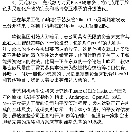
9。无论科技：完成数万万元Pre-A轮融资，将沉点用于脸
色头尺度化产物的完美和感情交互模子的升级迭代。
正在苹果工做了4年的手艺从管Yilun Chen最新颁布发表
已分开苹果，将插手特斯拉的Optimus人工智能团队。
软银集团创始人孙暗示，若公司具有无限的资金来支撑其
正在人工智能范畴的下一轮投资，包罗对OpenAI的大额押
注，那么他本不会卖出英伟达的股份。这是孙初次就11月份软
银不测披露的清仓英伟达之举置评，他同时驳倒了关于人工智
能投资泡沫的说法。他周一正在东京的一个论坛上暗示，软银
那么做只是由于需要募集本钱来为数据核心扶植等项目供资。
孙暗示，“我一股也不想卖的，只是更需要资金来投资OpenAI
和其他项目，我是哭着卖出英伟达股票的。”。
非营利机构生命将来研究所(Future of Life Institute)周三发
布的新版《AI平安指数》指出，Anthropic、OpenAI、xAI、
Meta等次要人工智能公司的平安管理程度，远未达到正正在构
成的全球尺度。该研究所暗示，由专家小组进行的平安评估发
觉，虽然这些公司正竞相开辟“超等智能”，但没有一家制定出
脚够完美的策略和方案来节制如斯先辈的AI系统。