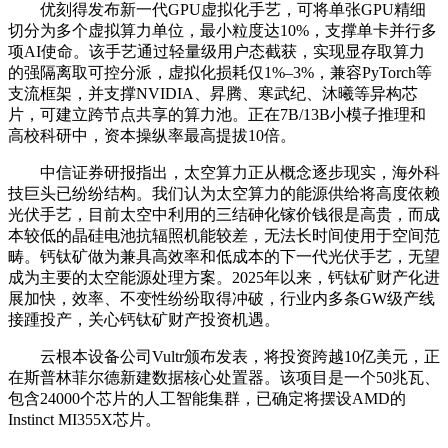
优刻得发布新一代GPU虚拟化手艺，可将单张GPU精细
切分为多个虚拟算力单位，最小粒度达10%，支撑单卡并行多
项AI使命。该手艺通过轻量级用户态截获，实现显存取算力
的强隔离取可控分派，虚拟化损耗仅1%–3%，兼容PyTorch等
支流框架，并支撑NVIDIA、昇腾、寒武纪、沐曦等异构芯
片，可建立跨节点共享的算力池。正在7B/13B小模子推理和
高校科研中，资本操纵率最高提拔10倍。
中信证券研报指出，太空算力正从概念逐步现实，海外科
技巨头已纷纷结构。我们认为太空算力的能源供给将高度依赖
光伏手艺，目前太空中利用的三结砷化镓价钱很是高贵，而成
本较低的晶硅电池抗辐照机能较差，无法长时间使用于空间范
畴。钙钛矿做为兼具高效率和低成本的下一代光伏手艺，无望
成为主要的太空能源处理方案。2025年以来，钙钛矿财产化进
展加快，效率、不变性纷纷取得冲破，行业内多条GW级产线
接踵投产，关心钙钛矿财产投资机遇。
云根本设备公司Vultr颁布发表，将投资跨越10亿美元，正
在斯普林菲尔德新建数据核心处置器。该项目是一个50兆瓦、
包含24000个芯片的人工智能集群，已确定将摆设AMD的
Instinct MI355X芯片。