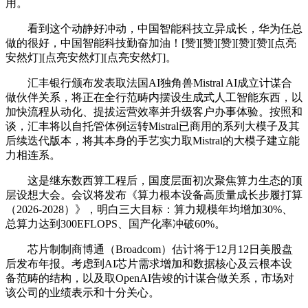
用。
看到这个动静好冲动，中国智能科技立异成长，华为任总
做的很好，中国智能科技勤奋加油！[赞][赞][赞][赞][赞][点亮
安然灯][点亮安然灯][点亮安然灯]。
汇丰银行颁布发表取法国AI独角兽Mistral AI成立计谋合
做伙伴关系，将正在全行范畴内摆设生成式人工智能东西，以
加快流程从动化、提拔运营效率并升级客户办事体验。按照和
谈，汇丰将以自托管体例运转Mistral已商用的系列大模子及其
后续迭代版本，将其本身的手艺实力取Mistral的大模子建立能
力相连系。
这是继东数西算工程后，国度层面初次聚焦算力生态的顶
层设想大会。会议将发布《算力根本设备高质量成长步履打算
（2026-2028）》，明白三大目标：算力规模年均增加30%、
总算力达到300EFLOPS、国产化率冲破60%。
芯片制制商博通（Broadcom）估计将于12月12日美股盘
后发布年报。考虑到AI芯片需求增加和数据核心及云根本设
备范畴的结构，以及取OpenAI告竣的计谋合做关系，市场对
该公司的业绩表示和十分关心。