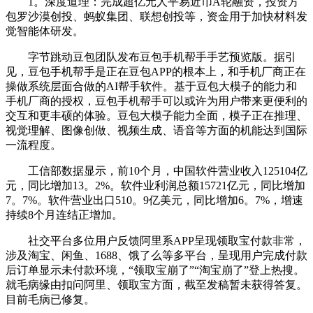
1。深度道理：完成超亿元人平易近币A轮融资，投资方
包罗沙漠创投、蚂蚁集团、联想创投等，资金用于加快材料发
觉智能体研发。
字节跳动豆包团队发布豆包手机帮手手艺预览版。据引
见，豆包手机帮手是正在豆包APP的根本上，和手机厂商正在
操做系统层面合做的AI帮手软件。基于豆包大模子的能力和
手机厂商的授权，豆包手机帮手可以或许为用户带来更便利的
交互和更丰硕的体验。豆包大模子能力全面，模子正在推理、
视觉理解、图像创做、视频生成、语音等方面的机能达到国际
一流程度。
工信部数据显示，前10个月，中国软件营业收入125104亿
元，同比增加13。2%。软件业利润总额15721亿元，同比增加
7。7%。软件营业出口510。9亿美元，同比增加6。7%，增速
持续8个月连结正增加。
社交平台多位用户反馈阿里系APP呈现领取宝付款非常，
涉及淘宝、闲鱼、1688、饿了么等多平台，呈现用户完成付款
后订单显示未付款环境，“领取宝崩了”“淘宝崩了”登上热搜。
就毛病缘由扣问阿里、领取宝方面，截至发稿暂未获得答复。
目前毛病已修复。