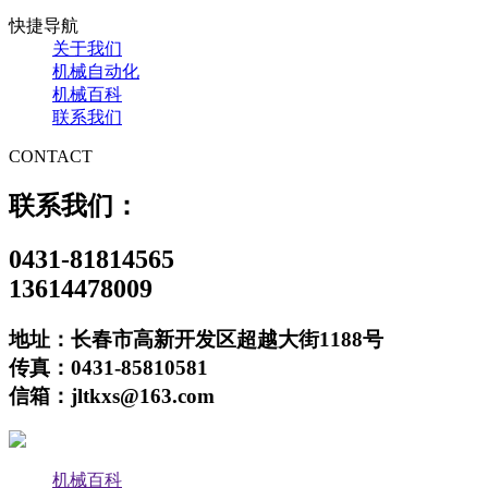
快捷导航
关于我们
机械自动化
机械百科
联系我们
CONTACT
联系我们：
0431-81814565
13614478009
地址：长春市高新开发区超越大街1188号
传真：0431-85810581
信箱：jltkxs@163.com
机械百科