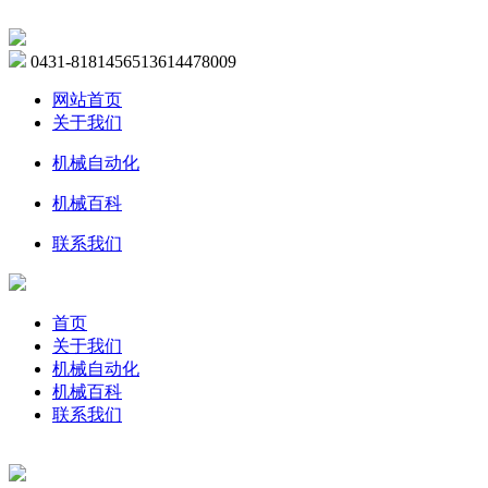
0431-81814565
13614478009
网站首页
关于我们
机械自动化
机械百科
联系我们
首页
关于我们
机械自动化
机械百科
联系我们