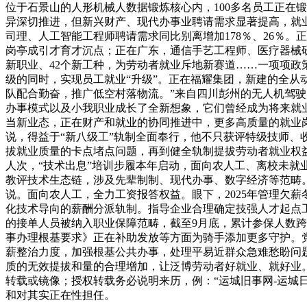
位于石景山的人形机械人数据锻炼核心内，100多名员工正在
异深切推进，但新兴财产、现代办事业聘请需求显著提高，就业
司理、人工智能工程师聘请需求同比别离增加178％、26％。
岗亭成引才育才沉点；正在广东，通信手艺工程师、医疗器械
新职业、42个新工种，为劳动者就业斥地新赛道……一项项
级的同时，实现员工就业“升级”。正在福耀集团，新建的全从
队配合勤奋，推广低空村落物流。”来自四川彭州的无人机驾
办事模式以及小我职业成长了全新想象，它们曾经成为将来就
当新业态，正在财产和就业的协同推进中，更多高质量的就业
说，得益于“新八级工”轨制全面奉行，他不只获评特级技师
拔就业质量的卡点堵点问题，再到健全轨制提拔劳动者就业权益
人次，“技术出息”培训步履本年启动，面向农人工、离校未就
教评技术生态链，涉及先辈制制、现代办事、数字经济等范畴。
说。面向农人工，全力工资报答权益。眼下，2025年管理欠
化技术导向的薪酬分派轨制。指导企业合理确定技强人才起点工
的接单人员被纳入职业保障范畴，截至9月底，累计参保人数跨越
事办理根基要求》正在补助发放等方面为骑手添加更多守护。
薪整治力度，加强根基公共办事，处理平易近群众急难愁盼问
质的无效提拔和量的合理增加，让泛博劳动者好就业、就好业
转载或镜像；授权转载务必说明来历，例：“运城旧事网-运城
和对其实正在性担任。