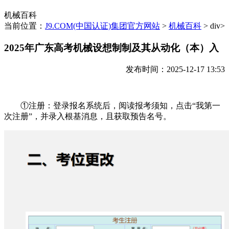
机械百科
当前位置：
J9.COM(中国认证)集团官方网站
>
机械百科
> div>
2025年广东高考机械设想制制及其从动化（本）入
发布时间：2025-12-17 13:53
①注册：登录报名系统后，阅读报考须知，点击“我第一
次注册”，并录入根基消息，且获取预告名号。