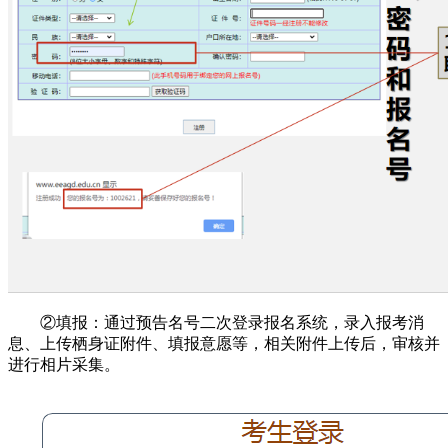
②填报：通过预告名号二次登录报名系统，录入报考消
息、上传栖身证附件、填报意愿等，相关附件上传后，审核并
进行相片采集。